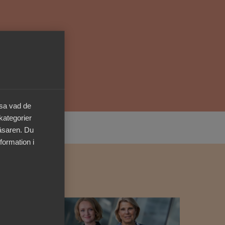
Kurser & utbildningar
Påverkansarbete
Bli medlem
äsa vad de
Logga in på
Arbetsgivarguiden
 kategorier
läsaren. Du
Sök på almega.se
formation i
Press
In English
Cookie-inställningar