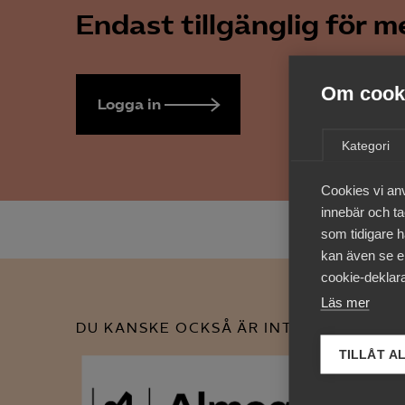
Endast tillgänglig för 
Om cooki
Logga in
Bli medlem
Kategori
Cookies vi an
innebär och tac
som tidigare h
kan även se en
cookie-deklara
Läs mer
DU KANSKE OCKSÅ ÄR INTRESSERAD AV
TILLÅT A