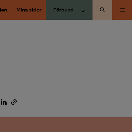
den
Mina sidor
Förbund
Almega Tjänste­förbunden
Om Almega
Almega Tjänste­företagen
Almega Utbildning
Aktuellt
Innovations­företagen
Kompetens­företagen
Medlemskapet
Medie­företagen
Säkerhets­företagen
Mina sidor
Tåg­företagen
Kontakt
Vård­företagarna