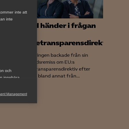
kommer inte att
an inte
ar
Vad händer i frågan
om
lönetransparensdirektivet?
att
ll
Regeringen backade från sin
lagrådsremiss om EU:s
lönetransparensdirektiv efter
ion och
kritik, bland annat från...
an innebära
sent Management
h rapportera