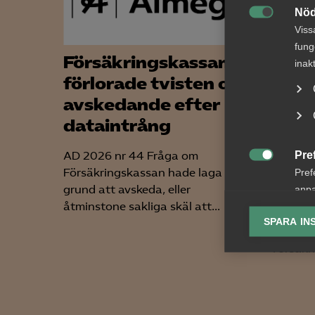
Nöd

Viss
fung
Försäkringskassan
Otil
inak
förlorade tvisten om
och 
avskedande efter
räckt
dataintrång
avsk
ogil
Pre
AD 2026 nr 44 Fråga om
besl

Försäkringskassan hade laga
Pref
grund att avskeda, eller
anpa
AD 2026
åtminstone sakliga skäl att...
lagr
tvisten
SPARA IN
KM arbe
Ana
försäkr

Anal
info