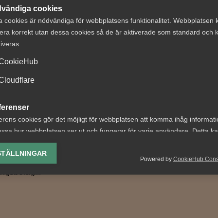
vändiga cookies
a cookies är nödvändiga för webbplatsens funktionalitet. Webbplatsen 
era korrekt utan dessa cookies så de är aktiverade som standard och k
låtna slagningar
Regeringen back
tiveras.
privatekonomi
om EU-direktiv
CookieHub
e inte för
– Det är givetvis glädjande 
Cloudflare
edande – AD
regeringen tar sitt förnuft ti
tigförklarar
fånga och skrotar en
ferenser
utet
lagrådsremiss som...
erens cookies gör det möjligt för webbplatsen att komma ihåg informat
ssa hur webbplatsen ser ut och fungerar för varje användare. Detta k
 nr 19 Bakgrunden till
ing av vald valuta, region, språk eller färgschema.
 var följande. Arbetstagaren
STÄLLNINGAR
Powered by
CookieHub Con
tade som utredare hos ett
lys-cookies
ingsbolag...
yseringscookies hjälper oss förbättra webbplatsen genom att samla oc
rmation om hur den används.
Google Analytics