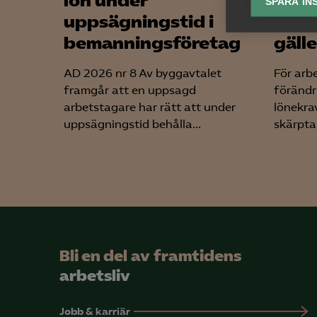
lön under
arbe
SPARA IN
uppsägningstid i
somm
Ana

Anal
bemanningsföretag
gäll
info
AD 2026 nr 8 Av byggavtalet
För arb
framgår att en uppsagd
förändr
arbetstagare har rätt att under
lönekrav
uppsägningstid behålla...
skärpta 
Mar

Mark
visa
Bli en del av framtidens
arbetsliv
Jobb & karriär