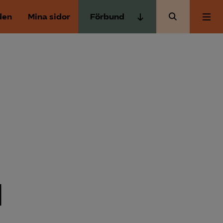
den
Mina sidor
Förbund
Almega Tjänste­förbunden
Om Almega
Almega Tjänste­företagen
Almega Utbildning
Aktuellt
Innovations­företagen
Kompetens­företagen
Medlemskapet
Medie­företagen
Säkerhets­företagen
Mina sidor
Tåg­företagen
1
Kontakt
Vård­företagarna