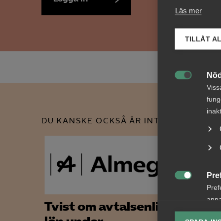
Läs mer
TILLÅT A
Nöd

Viss
fung
inak
DU KANSKE OCKSÅ ÄR INTRESSERAD AV
Pre

Pref
anpa
Tvist om avtalsenlig
Nyhe
lagr