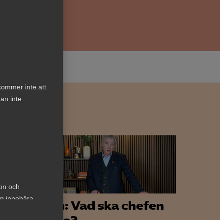
kommer inte att
an inte
ion och
an innebära
Lön: Vad ska chefen