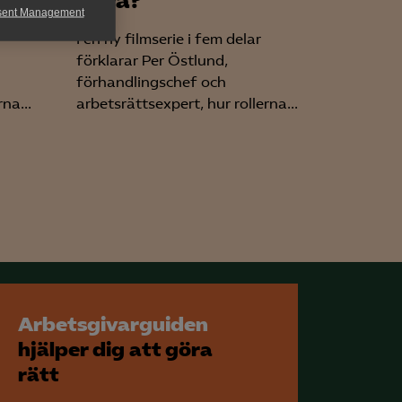
göra?
sent Management
I en ny filmserie i fem delar
h rapportera
förklarar Per Östlund,
förhandlingschef och
na...
arbetsrättsexpert, hur rollerna...
för att kunna
Arbetsgivarguiden
hjälper dig att göra
rätt