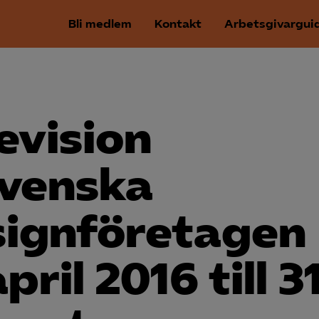
Bli medlem
Kontakt
Arbetsgivargui
evision
venska
ign­företagen
pril 2016 till 3