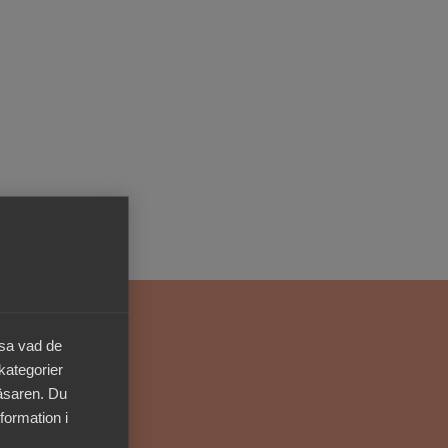
Kurser & utbildningar
Påverkansarbete
Bli medlem
Logga in på
Arbetsgivarguiden
Sök på almega.se
äsa vad de
Press
 kategorier
läsaren. Du
In English
formation i
Cookie-inställningar