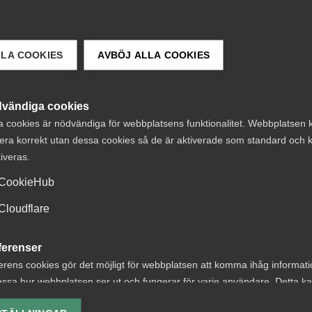
LLA COOKIES
AVBÖJ ALLA COOKIES
vändiga cookies
a cookies är nödvändiga för webbplatsens funktionalitet. Webbplatsen 
era korrekt utan dessa cookies så de är aktiverade som standard och k
tiveras.
 DETTA?
CookieHub
Cloudflare
ferenser
erens cookies gör det möjligt för webbplatsen att komma ihåg informat
ssa hur webbplatsen ser ut och fungerar för varje användare. Detta k
ter om
Lön: Vad ska HR
ing av vald valuta, region, språk eller färgschema.