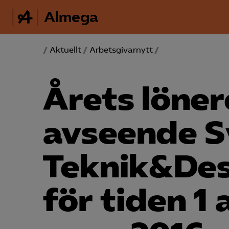
Almega
/
Aktuellt
/
Arbetsgivarnytt
/
Årets löner
avseende S
Teknik&Des
för tiden 1 a