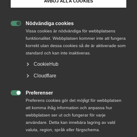
Endast tillgänglig för
AVBÖJ ALLA COOKIES
medlemmar
Bli medlem
Nödvändiga cookies

Logga in på Arbetsgivarguiden
Vissa cookies är nödvändiga för webbplatsens
Logga in
funktionalitet. Webbplatsen kommer inte att fungera
korrekt utan dessa cookies så de är aktiverade som
Sök på almega.se
standard och kan inte inaktiveras.
Bli medlem
CookieHub
Press
Cloudflare
In English
Cookie-inställningar
Preferenser

Preferens cookies gör det möjligt för webbplatsen
att komma ihåg information och anpassa hur
DU KANSKE OCKSÅ ÄR INTRESSERAD AV
webbplatsen ser ut och fungerar för varje
DETTA?
användare. Detta kan innebära lagring av vald
valuta, region, språk eller färgschema.