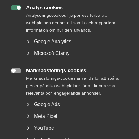
Analys-cookies

Analyseringscookies hjälper oss förbättra
webbplatsen genom att samla och rapportera
information om hur den används.
Google Analytics
Microsoft Clarity
Varsel om blockad ansågs
tillräckligt tydligt – inget brott
Marknadsförings-cookies
mot 45 § MBL

Marknadsförings-cookies används för att spåra
gester på olika webbplatser för att kunna visa
AD 2026 nr 32 En arbetstagarorganisation varslade en
relevanta och engagerande annonser.
arbetsgivarorganisation om en stridsåtgärd
(sympatiåtgärd)...
Google Ads
Meta Pixel
YouTube