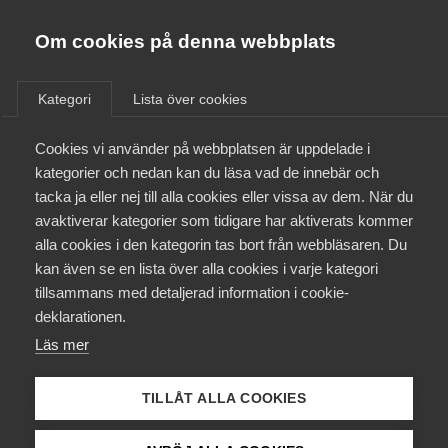
Almega
Förbund
Om cookies på denna webbplats
Almega Tjänste­förbunden
/
Aktuellt
/
Arbetsgivarnytt
/
Om Almega
Kategori
Lista över cookies
Almega Tjänste­företagen
Aktuellt
Cookies vi använder på webbplatsen är uppdelade i
Almega Utbildning
Utökad konflikt i skärgårds­
kategorier och nedan kan du läsa vad de innebär och
trafiken men medlingen
Innovations­företagen
tacka ja eller nej till alla cookies eller vissa av dem. När du
Medlemskapet
fortsätter
avaktiverar kategorier som tidigare har aktiverats kommer
Kompetens­företagen
alla cookies i den kategorin tas bort från webbläsaren. Du
Mina sidor
kan även se en lista över alla cookies i varje kategori
Medie­företagen
Okategoriserade
15 april 2016
Arbetsgivarnytt
tillsammans med detaljerad information i cookie-
Kontakt
Säkerhets­företagen
deklarationen.
Läs mer
Tåg­företagen
Kurser & utbildningar
Vård­företagarna
TILLÅT ALLA COOKIES
Påverkansarbete