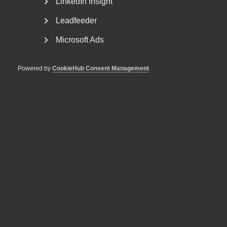
LinkedIn Insight
Leadfeeder
Nybildat råd för tjänstesektorns
Microsoft Ads
kompetensbehov
Almega har i dag tillsammans med ett brett antal
Powered by
CookieHub Consent Management
fackförbund och arbetsgivarorganisationer bildat
Tjänstesektorns...
Almega erbjuder AI-stödd