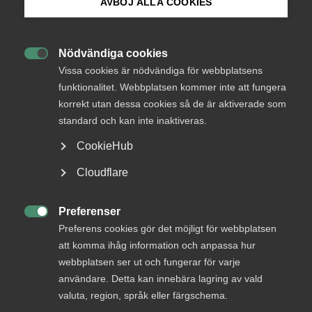
medlemmar
AVBÖJ ALLA COOKIES
Bli medlem
Nödvändiga cookies
Logga in

Logga in på Arbetsgivarguiden
Vissa cookies är nödvändiga för webbplatsens
funktionalitet. Webbplatsen kommer inte att fungera
korrekt utan dessa cookies så de är aktiverade som
Sök på almega.se
Bli medlem
standard och kan inte inaktiveras.
CookieHub
Press
Cloudflare
In English
Cookie-inställningar
Preferenser

Preferens cookies gör det möjligt för webbplatsen
DU KANSKE OCKSÅ ÄR INTRESSERAD AV
att komma ihåg information och anpassa hur
DETTA?
webbplatsen ser ut och fungerar för varje
användare. Detta kan innebära lagring av vald
valuta, region, språk eller färgschema.