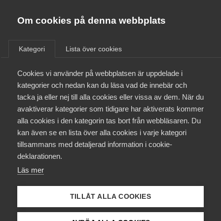
Almega
Förbund
Om cookies på denna webbplats
Almega Tjänste­förbunden
/
Aktuellt
/
Arbetsgivarnytt
/
Om Almega
Kategori
Lista över cookies
Almega Tjänste­företagen
Aktuellt
Cookies vi använder på webbplatsen är uppdelade i
Almega Utbildning
Samtliga avtal klara i bransch
kategorier och nedan kan du läsa vad de innebär och
Spårtrafik
Innovations­företagen
tacka ja eller nej till alla cookies eller vissa av dem. När du
Medlemskapet
avaktiverar kategorier som tidigare har aktiverats kommer
Kompetens­företagen
alla cookies i den kategorin tas bort från webbläsaren. Du
Mina sidor
Okategoriserade
26 april 2016
Arbetsgivarnytt
kan även se en lista över alla cookies i varje kategori
Medie­företagen
tillsammans med detaljerad information i cookie-
Kontakt
Säkerhets­företagen
deklarationen.
Läs mer
Tåg­företagen
Kurser & utbildningar
Vård­företagarna
TILLÅT ALLA COOKIES
Påverkansarbete
Endast tillgänglig för