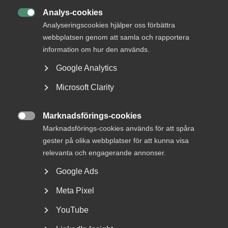
Analys-cookies

Analyseringscookies hjälper oss förbättra
webbplatsen genom att samla och rapportera
information om hur den används.
Google Analytics
Almega lanserar en ny tjänst
Microsoft Clarity
inom upphandlingsrådgivning
Vad är bakgrunden till att Almega har tagit fram en
Marknadsförings-cookies

rådgivning kring offentlig upphandling? – Offentlig...
Marknadsförings-cookies används för att spåra
gester på olika webbplatser för att kunna visa
relevanta och engagerande annonser.
Google Ads
Meta Pixel
YouTube