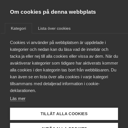
Almega
Förbund
Om cookies på denna webbplats
Almega Tjänste­förbunden
/
Aktuellt
/
Arbetsgivarnytt
/
Om Almega
Kategori
Lista över cookies
Almega Tjänste­företagen
Aktuellt
Cookies vi använder på webbplatsen är uppdelade i
Almega Utbildning
Säkerhets­företagen i Avtal
kategorier och nedan kan du läsa vad de innebär och
2016
Innovations­företagen
tacka ja eller nej till alla cookies eller vissa av dem. När du
Medlemskapet
avaktiverar kategorier som tidigare har aktiverats kommer
Kompetens­företagen
alla cookies i den kategorin tas bort från webbläsaren. Du
Mina sidor
Okategoriserade
23 mars 2016
Arbetsgivarnytt
kan även se en lista över alla cookies i varje kategori
Medie­företagen
tillsammans med detaljerad information i cookie-
Kontakt
Säkerhets­företagen
deklarationen.
Läs mer
Tåg­företagen
Kurser & utbildningar
Vård­företagarna
TILLÅT ALLA COOKIES
Påverkansarbete
Endast tillgänglig för