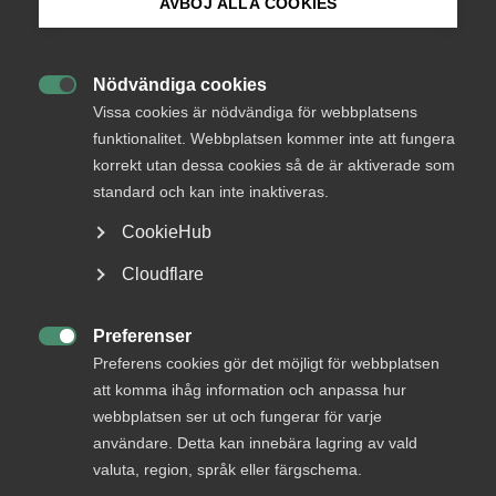
medlemmar
AVBÖJ ALLA COOKIES
Bli medlem
Nödvändiga cookies
Logga in

Logga in på Arbetsgivarguiden
Vissa cookies är nödvändiga för webbplatsens
funktionalitet. Webbplatsen kommer inte att fungera
korrekt utan dessa cookies så de är aktiverade som
Sök på almega.se
Bli medlem
standard och kan inte inaktiveras.
CookieHub
Press
Cloudflare
In English
Cookie-inställningar
Preferenser

Preferens cookies gör det möjligt för webbplatsen
DU KANSKE OCKSÅ ÄR INTRESSERAD AV
att komma ihåg information och anpassa hur
DETTA?
webbplatsen ser ut och fungerar för varje
användare. Detta kan innebära lagring av vald
valuta, region, språk eller färgschema.