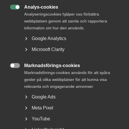
Analys-cookies

Analyseringscookies hjälper oss förbättra
webbplatsen genom att samla och rapportera
information om hur den används.
Google Analytics
Fullsatt när Almegas
Microsoft Clarity
säkerhetsdag gick av stapeln
Några av mest aktuella säkerhetsfrågorna för
Marknadsförings-cookies

arbetsgivare diskuterades: omvärldsläget och Sveriges
Marknadsförings-cookies används för att spåra
säkerhet,...
gester på olika webbplatser för att kunna visa
relevanta och engagerande annonser.
Google Ads
Meta Pixel
YouTube