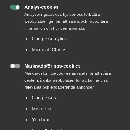
Analys-cookies

Analyseringscookies hjälper oss förbättra
webbplatsen genom att samla och rapportera
information om hur den används.
Otillåtna slagningar och
Google Analytics
privatekonomi räckte inte för
Microsoft Clarity
avskedande – AD
ogiltigförklarar beslutet
Marknadsförings-cookies

Marknadsförings-cookies används för att spåra
AD 2026 nr 19 Bakgrunden till tvisten var följande.
gester på olika webbplatser för att kunna visa
Arbetstagaren KM arbetade som utredare hos ett
försäkringsbolag...
relevanta och engagerande annonser.
Google Ads
Meta Pixel
YouTube