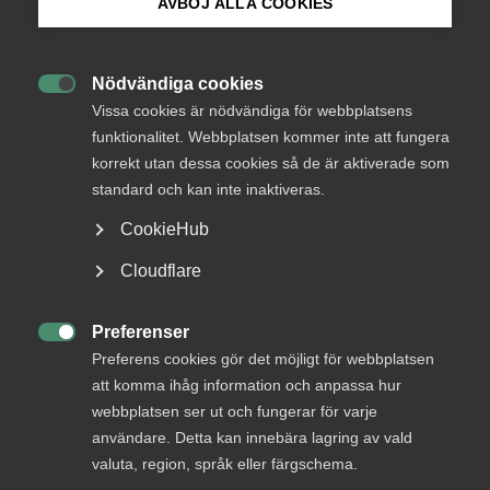
AVBÖJ ALLA COOKIES
Bli medlem
Logga in
Nödvändiga cookies

Logga in på Arbetsgivarguiden
Vissa cookies är nödvändiga för webbplatsens
funktionalitet. Webbplatsen kommer inte att fungera
Bli medlem
korrekt utan dessa cookies så de är aktiverade som
Sök på almega.se
standard och kan inte inaktiveras.
CookieHub
Press
Cloudflare
In English
Cookie-inställningar
Preferenser
DU KANSKE OCKSÅ ÄR INTRESSERAD AV

Preferens cookies gör det möjligt för webbplatsen
DETTA?
att komma ihåg information och anpassa hur
webbplatsen ser ut och fungerar för varje
användare. Detta kan innebära lagring av vald
valuta, region, språk eller färgschema.