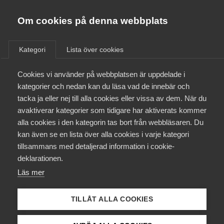
Almega
Förbund
Om cookies på denna webbplats
Almega Tjänste­förbunden
/
Aktuellt
/
Arbetsgivarnytt
/
Om Almega
Kategori
Lista över cookies
Almega Tjänste­företagen
Aktuellt
Cookies vi använder på webbplatsen är uppdelade i
Almega Utbildning
Ny dom i Arbetsdomstolen
kategorier och nedan kan du läsa vad de innebär och
Innovations­företagen
tacka ja eller nej till alla cookies eller vissa av dem. När du
Medlemskapet
avaktiverar kategorier som tidigare har aktiverats kommer
Okategoriserade
Kompetens­företagen
11 februari 2016
Arbetsgivarnytt
alla cookies i den kategorin tas bort från webbläsaren. Du
Mina sidor
kan även se en lista över alla cookies i varje kategori
Medie­företagen
tillsammans med detaljerad information i cookie-
Kontakt
Säkerhets­företagen
deklarationen.
Läs mer
Tåg­företagen
Kurser & utbildningar
Endast tillgänglig för
Vård­företagarna
TILLÅT ALLA COOKIES
medlemmar
Påverkansarbete