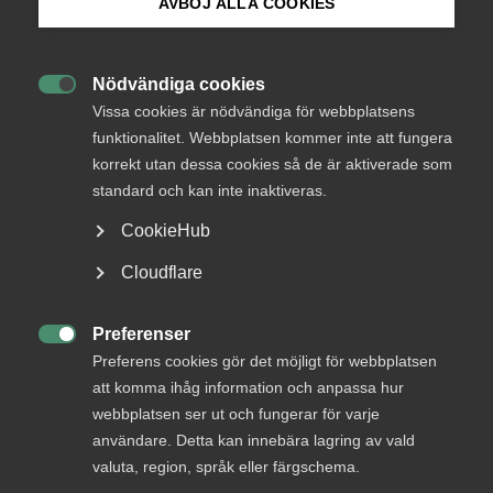
AVBÖJ ALLA COOKIES
medlemmar
Bli medlem
Nödvändiga cookies

Logga in på Arbetsgivarguiden
Vissa cookies är nödvändiga för webbplatsens
Logga in
funktionalitet. Webbplatsen kommer inte att fungera
korrekt utan dessa cookies så de är aktiverade som
Sök på almega.se
standard och kan inte inaktiveras.
Bli medlem
CookieHub
Press
Cloudflare
In English
Cookie-inställningar
Preferenser

Preferens cookies gör det möjligt för webbplatsen
att komma ihåg information och anpassa hur
DU KANSKE OCKSÅ ÄR INTRESSERAD AV
webbplatsen ser ut och fungerar för varje
DETTA?
användare. Detta kan innebära lagring av vald
valuta, region, språk eller färgschema.