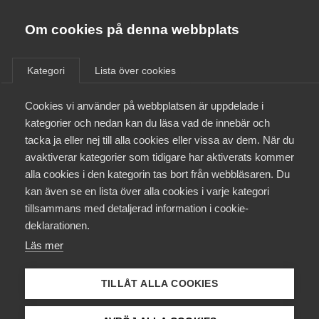
Almega
Förbund
Om cookies på denna webbplats
Almega Tjänste­förbunden
/
Aktuellt
/
Arbetsgivarnytt
/
Om Almega
Kategori
Lista över cookies
Almega Tjänste­företagen
Aktuellt
Cookies vi använder på webbplatsen är uppdelade i
Almega Utbildning
Förändring av service­
kategorier och nedan kan du läsa vad de innebär och
avgiften till BYA
Innovations­företagen
tacka ja eller nej till alla cookies eller vissa av dem. När du
Medlemskapet
avaktiverar kategorier som tidigare har aktiverats kommer
Kompetens­företagen
alla cookies i den kategorin tas bort från webbläsaren. Du
Mina sidor
Okategoriserade
kan även se en lista över alla cookies i varje kategori
Medie­företagen
tillsammans med detaljerad information i cookie-
14 december 2015
Arbetsgivarnytt
Kontakt
Säkerhets­företagen
deklarationen.
Läs mer
Tåg­företagen
Kurser & utbildningar
Vård­företagarna
TILLÅT ALLA COOKIES
Påverkansarbete
Endast tillgänglig för