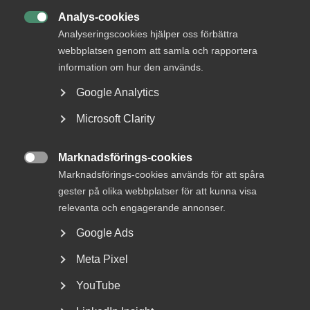
Analys-cookies

Analyseringscookies hjälper oss förbättra
webbplatsen genom att samla och rapportera
information om hur den används.
Google Analytics
VAB och föräldraledighet – en
Microsoft Clarity
sammanfattning av senaste
Marknadsförings-cookies
årens ändringar

Marknadsförings-cookies används för att spåra
gester på olika webbplatser för att kunna visa
Fler kan ta ut ledighet med föräldrapenning Från och
med den 1 juli 2024 kan fler än tidigare vara lediga...
relevanta och engagerande annonser.
Google Ads
Meta Pixel
YouTube