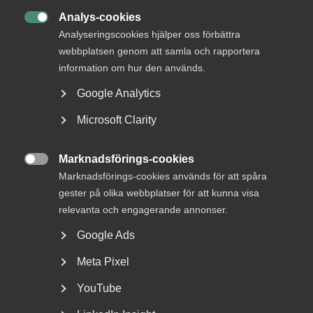
Analys-cookies

Analyseringscookies hjälper oss förbättra
webbplatsen genom att samla och rapportera
information om hur den används.
Google Analytics
Regeringens lagrådsremiss är en
Microsoft Clarity
dikeskörning
Marknadsförings-cookies

Arbetsgivare tvingas börja om från början EU:s
Marknadsförings-cookies används för att spåra
lönetransparensdirektiv syftar till att motverka
gester på olika webbplatser för att kunna visa
osakliga...
relevanta och engagerande annonser.
Google Ads
Meta Pixel
YouTube