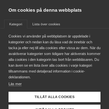
Almega
Förbund
Om cookies på denna webbplats
Almega Tjänste­förbunden
/
Aktuellt
/
Arbetsgivarnytt
/
Om Almega
Kategori
Lista över cookies
Almega Tjänste­företagen
Aktuellt
Cookies vi använder på webbplatsen är uppdelade i
Almega Utbildning
Viktig information rörande
kategorier och nedan kan du läsa vad de innebär och
Lönestatistik 2015
Innovations­företagen
tacka ja eller nej till alla cookies eller vissa av dem. När du
Medlemskapet
avaktiverar kategorier som tidigare har aktiverats kommer
Kompetens­företagen
alla cookies i den kategorin tas bort från webbläsaren. Du
Mina sidor
Okategoriserade
kan även se en lista över alla cookies i varje kategori
Medie­företagen
tillsammans med detaljerad information i cookie-
18 september 2015
Arbetsgivarnytt
Kontakt
Säkerhets­företagen
deklarationen.
Läs mer
Tåg­företagen
Kurser & utbildningar
Vård­företagarna
TILLÅT ALLA COOKIES
Påverkansarbete
Endast tillgänglig för