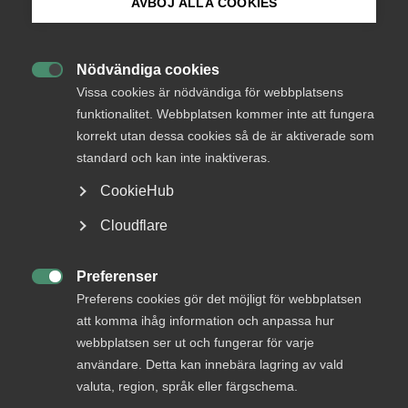
AVBÖJ ALLA COOKIES
medlemmar
Bli medlem
Nödvändiga cookies

Logga in på Arbetsgivarguiden
Vissa cookies är nödvändiga för webbplatsens
Logga in
funktionalitet. Webbplatsen kommer inte att fungera
korrekt utan dessa cookies så de är aktiverade som
Sök på almega.se
standard och kan inte inaktiveras.
Bli medlem
CookieHub
Press
Cloudflare
In English
Cookie-inställningar
Preferenser

Preferens cookies gör det möjligt för webbplatsen
att komma ihåg information och anpassa hur
DU KANSKE OCKSÅ ÄR INTRESSERAD AV
webbplatsen ser ut och fungerar för varje
DETTA?
användare. Detta kan innebära lagring av vald
valuta, region, språk eller färgschema.