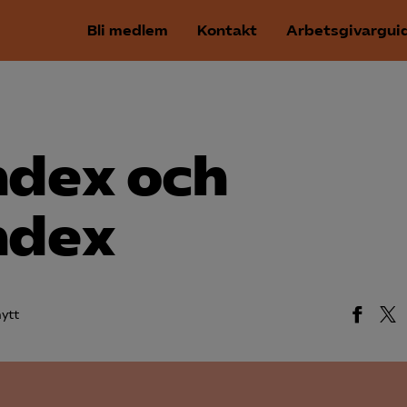
Bli medlem
Kontakt
Arbetsgivargui
ndex och
ndex
ytt