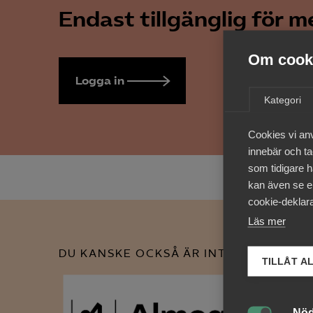
Endast tillgänglig för 
Om cooki
Logga in
Bli medlem
Kategori
Cookies vi an
innebär och tac
som tidigare h
kan även se en
cookie-deklara
Läs mer
DU KANSKE OCKSÅ ÄR INTRESSERAD AV
TILLÅT A
Nöd