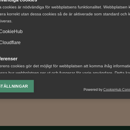
a cookies är nödvändiga för webbplatsens funktionalitet. Webbplatsen 
era korrekt utan dessa cookies så de är aktiverade som standard och k
tiveras.
egas
Debatt: Mindre
CookieHub
steindikator för
valfrihet ger sä
ta kvartalet 2026
resultat och hög
Cloudflare
pris
av Almegas tjänsteindikator
ferenser
ta kvartalet 2024, och läs
Artikeln är också publicera
erens cookies gör det möjligt för webbplatsen att komma ihåg informat
n "Vändpunkt i sikte" i...
Dagens industris debattsid
ssa hur webbplatsen ser ut och fungerar för varje användare. Detta k
Notan hamnar hos
ing av vald valuta, region, språk eller färgschema.
skattebetalarna
STÄLLNINGAR
Powered by
CookieHub Con
Socialdemokraterna...
lys-cookies
yseringscookies hjälper oss förbättra webbplatsen genom att samla oc
rmation om hur den används.
Google Analytics
Microsoft Clarity