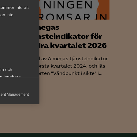
kommer inte att
an inte
Almegas
mre
tjänsteindikator för
re
andra kvartalet 2026
Ta del av Almegas tjänsteindikator
för första kvartalet 2024, och läs
d på
ion och
rapporten "Vändpunkt i sikte" i...
a.
an innebära
sent Management
h rapportera