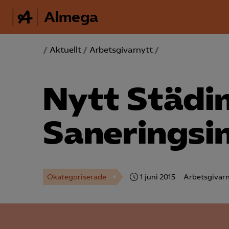
Almega
/
Aktuellt
/
Arbetsgivarnytt
/
Nytt Städi
Saneringsi
Okategoriserade
1 juni 2015
Arbetsgivarn