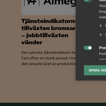

Viss
fung
inak
Tjänsteindikatorn:
Alm
tillväxten bromsar in
tjän
– jobbtillväxten
förs
vänder
Ta del 
Pre
för förs

Den privata tjänstesektorn tappar
Pref
rapporte
fart efter en stark period. Under
anpa
det senaste året är produktionen...
lagr
SPARA IN
Ana

Anal
info