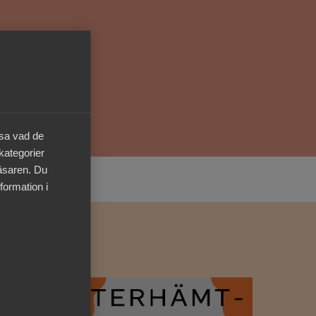
Kurser & utbildningar
Påverkansarbete
Bli medlem
äsa vad de
Logga in på
 kategorier
Arbetsgivarguiden
läsaren. Du
formation i
Sök på almega.se
Press
In English
Cookie-inställningar