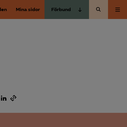
den
Mina sidor
Förbund
Almega Tjänste­förbunden
Om Almega
Almega Tjänste­företagen
Almega Utbildning
Aktuellt
Innovations­företagen
Kompetens­företagen
Medlemskapet
Medie­företagen
Säkerhets­företagen
Mina sidor
Tåg­företagen
Kontakt
Vård­företagarna