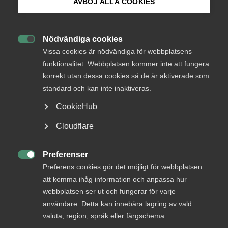
medlemmar
AVBÖJ ALLA COOKIES
Bli medlem
Nödvändiga cookies
Logga in

Logga in på Arbetsgivarguiden
Vissa cookies är nödvändiga för webbplatsens
funktionalitet. Webbplatsen kommer inte att fungera
korrekt utan dessa cookies så de är aktiverade som
Sök på almega.se
Bli medlem
standard och kan inte inaktiveras.
CookieHub
Press
Cloudflare
In English
Cookie-inställningar
Preferenser

Preferens cookies gör det möjligt för webbplatsen
DU KANSKE OCKSÅ ÄR INTRESSERAD AV
att komma ihåg information och anpassa hur
DETTA?
webbplatsen ser ut och fungerar för varje
användare. Detta kan innebära lagring av vald
valuta, region, språk eller färgschema.