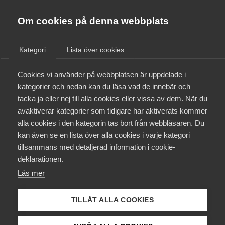
Almega
Förbund
Om cookies på denna webbplats
Almega Tjänste­förbunden
/
Aktuellt
/
Arbetsgivarnytt
/
Om Almega
Kategori
Lista över cookies
Almega Tjänste­företagen
Aktuellt
Cookies vi använder på webbplatsen är uppdelade i
Almega Utbildning
Höjning av
kategorier och nedan kan du läsa vad de innebär och
arbetsgivaravgifter för unga
Innovations­företagen
tacka ja eller nej till alla cookies eller vissa av dem. När du
Medlemskapet
avaktiverar kategorier som tidigare har aktiverats kommer
Kompetens­företagen
alla cookies i den kategorin tas bort från webbläsaren. Du
Mina sidor
Okategoriserade
12 juni 2015
Arbetsgivarnytt
kan även se en lista över alla cookies i varje kategori
Medie­företagen
tillsammans med detaljerad information i cookie-
Kontakt
Säkerhets­företagen
deklarationen.
Läs mer
Tåg­företagen
Kurser & utbildningar
Vård­företagarna
TILLÅT ALLA COOKIES
Påverkansarbete
Endast tillgänglig för