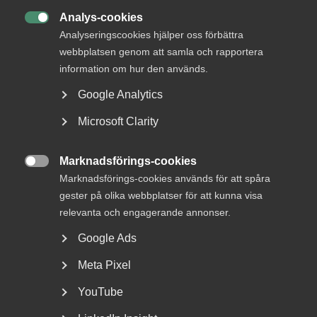
Analys-cookies

Analyseringscookies hjälper oss förbättra
webbplatsen genom att samla och rapportera
information om hur den används.
Google Analytics
Svensk tillväxt kräver fler
Microsoft Clarity
reformer
Att regeringen skiftat fokus i den ekonomiska politiken,
Marknadsförings-cookies

från inflationsbekämpning till tillväxt, är...
Marknadsförings-cookies används för att spåra
gester på olika webbplatser för att kunna visa
relevanta och engagerande annonser.
Google Ads
Meta Pixel
YouTube