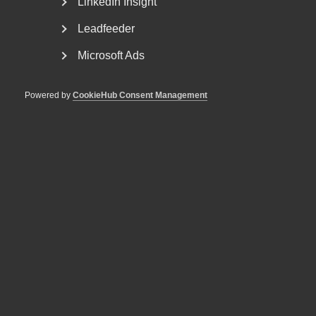
LinkedIn Insight
Leadfeeder
Nyheter om arbetstillstånd
Microsoft Ads
sommaren 2026: Vad gäller?
För arbetsgivare innebär årets förändringar bland annat
Powered by
CookieHub Consent Management
nya lönekrav för arbetstillstånd, skärpta krav...
Regeringen backar om EU-