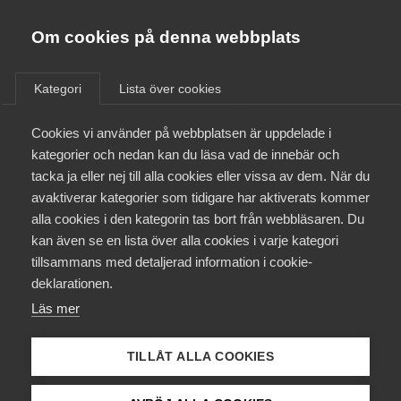
Almega
Förbund
Om cookies på denna webbplats
Almega Tjänste­förbunden
/
Aktuellt
/
Arbetsgivarnytt
/
Om Almega
Kategori
Lista över cookies
Almega Tjänste­företagen
Aktuellt
Cookies vi använder på webbplatsen är uppdelade i
Almega Utbildning
Upphovsrättsersättning –
kategorier och nedan kan du läsa vad de innebär och
pensionsmedförande lön?
Innovations­företagen
tacka ja eller nej till alla cookies eller vissa av dem. När du
Medlemskapet
avaktiverar kategorier som tidigare har aktiverats kommer
Kompetens­företagen
alla cookies i den kategorin tas bort från webbläsaren. Du
Mina sidor
Okategoriserade
23 april 2015
Arbetsgivarnytt
kan även se en lista över alla cookies i varje kategori
Medie­företagen
tillsammans med detaljerad information i cookie-
Kontakt
Säkerhets­företagen
deklarationen.
Läs mer
Tåg­företagen
Kurser & utbildningar
Vård­företagarna
TILLÅT ALLA COOKIES
Påverkansarbete
Endast tillgänglig för