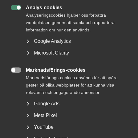
Analys-cookies

Analyseringscookies hjälper oss förbättra
webbplatsen genom att samla och rapportera
information om hur den används.
Google Analytics
Tvist om avtalsenlig lön under
Microsoft Clarity
uppsägningstid i
bemanningsföretag
Marknadsförings-cookies

Marknadsförings-cookies används för att spåra
AD 2026 nr 8 Av byggavtalet framgår att en uppsagd
gester på olika webbplatser för att kunna visa
arbetstagare har rätt att under uppsägningstid behålla...
relevanta och engagerande annonser.
Google Ads
Meta Pixel
YouTube