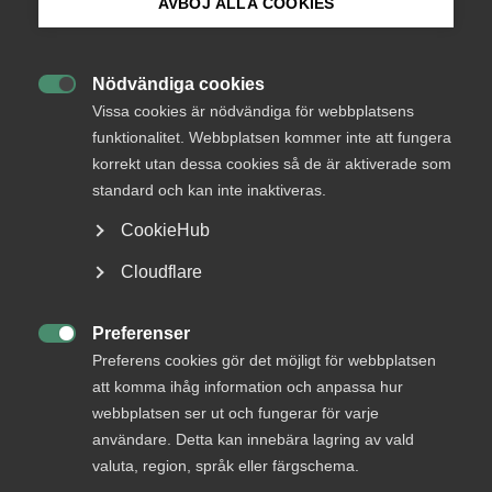
medlemmar
AVBÖJ ALLA COOKIES
Bli medlem
Nödvändiga cookies
Logga in

Logga in på Arbetsgivarguiden
Vissa cookies är nödvändiga för webbplatsens
funktionalitet. Webbplatsen kommer inte att fungera
korrekt utan dessa cookies så de är aktiverade som
Sök på almega.se
Bli medlem
standard och kan inte inaktiveras.
CookieHub
Press
Cloudflare
In English
Cookie-inställningar
Preferenser

Preferens cookies gör det möjligt för webbplatsen
DU KANSKE OCKSÅ ÄR INTRESSERAD AV
att komma ihåg information och anpassa hur
DETTA?
webbplatsen ser ut och fungerar för varje
användare. Detta kan innebära lagring av vald
valuta, region, språk eller färgschema.