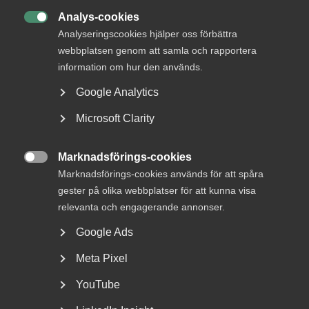
Analys-cookies

Analyseringscookies hjälper oss förbättra
webbplatsen genom att samla och rapportera
information om hur den används.
Google Analytics
VAB och föräldraledighet – en
Microsoft Clarity
sammanfattning av senaste
årens ändringar
Marknadsförings-cookies

Marknadsförings-cookies används för att spåra
Fler kan ta ut ledighet med föräldrapenning Från och
gester på olika webbplatser för att kunna visa
med den 1 juli 2024 kan fler än tidigare vara lediga...
relevanta och engagerande annonser.
Google Ads
Meta Pixel
YouTube