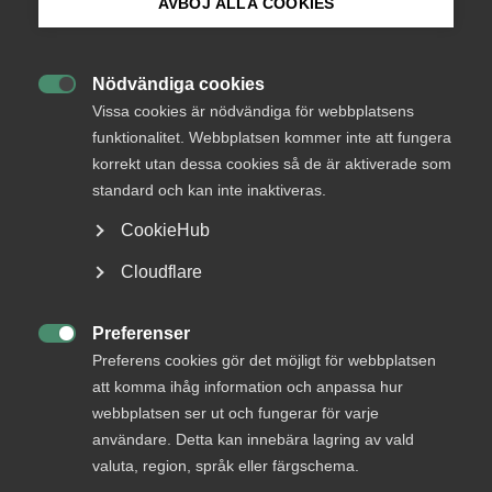
medlemmar
AVBÖJ ALLA COOKIES
Bli medlem
Nödvändiga cookies
Logga in

Logga in på Arbetsgivarguiden
Vissa cookies är nödvändiga för webbplatsens
funktionalitet. Webbplatsen kommer inte att fungera
korrekt utan dessa cookies så de är aktiverade som
Sök på almega.se
Bli medlem
standard och kan inte inaktiveras.
CookieHub
Press
Cloudflare
In English
Cookie-inställningar
Preferenser

Preferens cookies gör det möjligt för webbplatsen
DU KANSKE OCKSÅ ÄR INTRESSERAD AV
att komma ihåg information och anpassa hur
DETTA?
webbplatsen ser ut och fungerar för varje
användare. Detta kan innebära lagring av vald
valuta, region, språk eller färgschema.