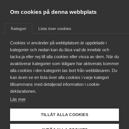
Almega
Förbund
Om cookies på denna webbplats
Almega Tjänste­förbunden
/
Aktuellt
/
Arbetsgivarnytt
/
Om Almega
Kategori
Lista över cookies
Almega Tjänste­företagen
Aktuellt
Cookies vi använder på webbplatsen är uppdelade i
Almega Utbildning
Överskjutande TAN-medel
kategorier och nedan kan du läsa vad de innebär och
2014
Innovations­företagen
tacka ja eller nej till alla cookies eller vissa av dem. När du
Medlemskapet
avaktiverar kategorier som tidigare har aktiverats kommer
Kompetens­företagen
alla cookies i den kategorin tas bort från webbläsaren. Du
Mina sidor
Okategoriserade
6 februari 2015
Arbetsgivarnytt
kan även se en lista över alla cookies i varje kategori
Medie­företagen
tillsammans med detaljerad information i cookie-
Kontakt
Säkerhets­företagen
deklarationen.
Läs mer
Tåg­företagen
Kurser & utbildningar
Vård­företagarna
TILLÅT ALLA COOKIES
Påverkansarbete
Endast tillgänglig för