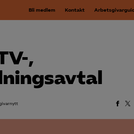
Bli medlem
Kontakt
Arbetsgivargui
TV-,
lningsavtal
givarnytt