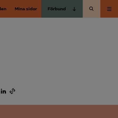
den
Mina sidor
Förbund
Almega Tjänste­förbunden
Om Almega
Almega Tjänste­företagen
Almega Utbildning
Aktuellt
Innovations­företagen
Kompetens­företagen
Medlemskapet
Medie­företagen
Säkerhets­företagen
Mina sidor
Tåg­företagen
Kontakt
Vård­företagarna