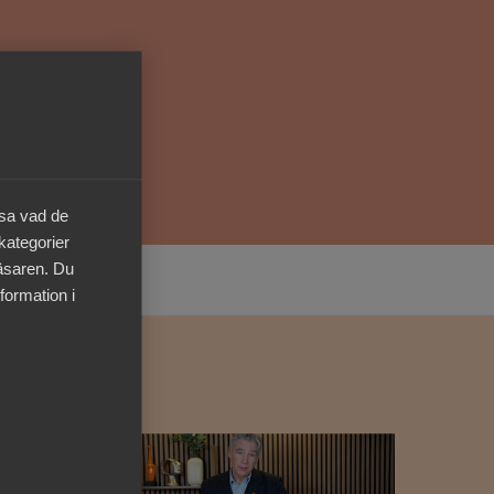
Kurser & utbildningar
Påverkansarbete
Bli medlem
äsa vad de
Logga in på
 kategorier
Arbetsgivarguiden
läsaren. Du
formation i
Sök på almega.se
Press
In English
Cookie-inställningar