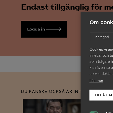
Endast tillgänglig för 
Om cooki
Logga in
Bli medlem
Kategori
Cookies vi an
innebär och tac
som tidigare h
kan även se en
cookie-deklara
Läs mer
DU KANSKE OCKSÅ ÄR INTRESSERAD AV
TILLÅT A