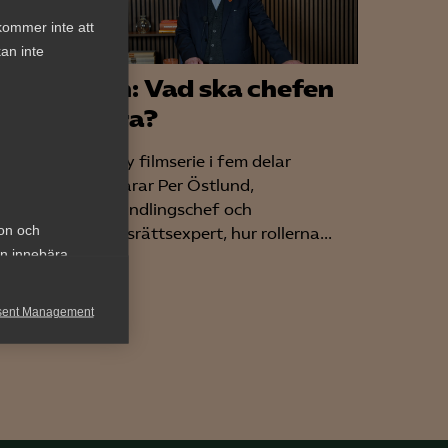
kommer inte att
an inte
Lön: Vad ska chefen
 – en
göra?
 av
I en ny filmserie i fem delar
förklarar Per Östlund,
förhandlingschef och
ion och
arbetsrättsexpert, hur rollerna...
an innebära
med den
are vara
sent Management
h rapportera