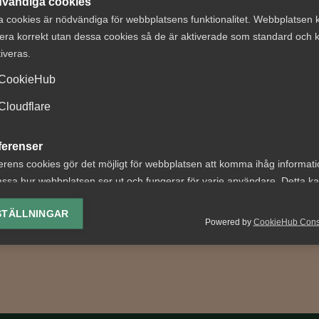
vändiga cookies
a cookies är nödvändiga för webbplatsens funktionalitet. Webbplatsen 
era korrekt utan dessa cookies så de är aktiverade som standard och k
tiveras.
t om avtalsenlig
VAB och
CookieHub
under
föräldraledighet
ägningstid i
sammanfattning
Cloudflare
nningsföretag
senaste årens
ändringar
ferenser
 nr 8 Av byggavtalet
erens cookies gör det möjligt för webbplatsen att komma ihåg informat
 att en uppsagd
Fler kan ta ut ledighet med
ssa hur webbplatsen ser ut och fungerar för varje användare. Detta k
agare har rätt att under
föräldrapenning Från och 
ing av vald valuta, region, språk eller färgschema.
ingstid behålla...
1 juli 2024 kan fler än tidig
STÄLLNINGAR
Powered by
CookieHub Con
lediga...
lys-cookies
yseringscookies hjälper oss förbättra webbplatsen genom att samla oc
rmation om hur den används.
Google Analytics