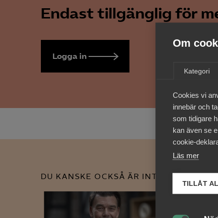
Endast tillgänglig för 
Om cooki
Logga in
Bli medlem
Kategori
Cookies vi an
innebär och tac
som tidigare h
kan även se en
cookie-deklara
Läs mer
DU KANSKE OCKSÅ ÄR INTRESSERAD AV
TILLÅT A