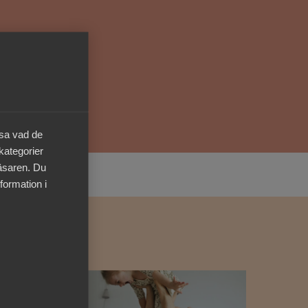
Kurser & utbildningar
Påverkansarbete
Bli medlem
äsa vad de
Logga in på
 kategorier
Arbetsgivarguiden
läsaren. Du
formation i
Sök på almega.se
Press
In English
Cookie-inställningar