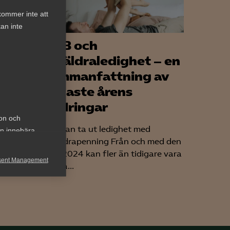
kommer inte att
an inte
usare
VAB och
föräldraledighet – en
sammanfattning av
ut, nu
senaste årens
m kan
ändringar
ion och
Fler kan ta ut ledighet med
an innebära
föräldrapenning Från och med den
1 juli 2024 kan fler än tidigare vara
sent Management
lediga...
h rapportera