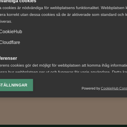
vändiga cookies
a cookies är nödvändiga för webbplatsens funktionalitet. Webbplatsen 
era korrekt utan dessa cookies så de är aktiverade som standard och k
tiveras.
erna om
"Nu går vi mot lj
CookieHub
transparens
tider"
ts upp
Cloudflare
Har du vårkänslor? – Absol
går vi mot ljusare tider, ve
nsparensdirektivet
ferenser
ogilla det? För arbetsgivare
des av EU våren 2023.
erens cookies gör det möjligt för webbplatsen att komma ihåg informat
betyder...
ed direktivet är att stärka
ssa hur webbplatsen ser ut och fungerar för varje användare. Detta k
ingen...
ing av vald valuta, region, språk eller färgschema.
STÄLLNINGAR
Powered by
CookieHub Con
lys-cookies
yseringscookies hjälper oss förbättra webbplatsen genom att samla oc
rmation om hur den används.
Google Analytics