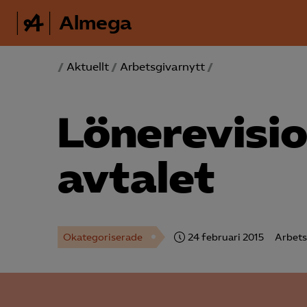
Almega
/
Aktuellt
/
Arbetsgivarnytt
/
Lönerevisio
avtalet
Okategoriserade
24 februari 2015
Arbets