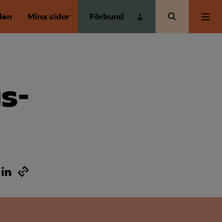
den
Mina sidor
Förbund
Almega Tjänste­förbunden
Om Almega
Almega Tjänste­företagen
Almega Utbildning
s­
Aktuellt
Innovations­företagen
Kompetens­företagen
Medlemskapet
Medie­företagen
Säkerhets­företagen
Mina sidor
Tåg­företagen
Kontakt
Vård­företagarna