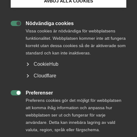
medlemmar
AVBÖJ ALLA COOKIES
Bli medlem
Nödvändiga cookies
Logga in

Logga in på Arbetsgivarguiden
Vissa cookies är nödvändiga för webbplatsens
funktionalitet. Webbplatsen kommer inte att fungera
korrekt utan dessa cookies så de är aktiverade som
Sök på almega.se
Bli medlem
standard och kan inte inaktiveras.
CookieHub
Press
Cloudflare
In English
Cookie-inställningar
Preferenser

Preferens cookies gör det möjligt för webbplatsen
DU KANSKE OCKSÅ ÄR INTRESSERAD AV
att komma ihåg information och anpassa hur
DETTA?
webbplatsen ser ut och fungerar för varje
användare. Detta kan innebära lagring av vald
valuta, region, språk eller färgschema.