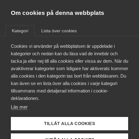
Almega
Förbund
Om cookies på denna webbplats
Almega Tjänste­förbunden
/
Aktuellt
/
Arbetsgivarnytt
/
Om Almega
Kategori
Lista över cookies
Almega Tjänste­företagen
Aktuellt
Cookies vi använder på webbplatsen är uppdelade i
Almega Utbildning
In­rapportering av
kategorier och nedan kan du läsa vad de innebär och
lönestatistik för 2014
Innovations­företagen
tacka ja eller nej till alla cookies eller vissa av dem. När du
Medlemskapet
avaktiverar kategorier som tidigare har aktiverats kommer
Kompetens­företagen
alla cookies i den kategorin tas bort från webbläsaren. Du
Mina sidor
Okategoriserade
2 oktober 2014
Arbetsgivarnytt
kan även se en lista över alla cookies i varje kategori
Medie­företagen
tillsammans med detaljerad information i cookie-
Kontakt
Säkerhets­företagen
deklarationen.
Läs mer
Tåg­företagen
Kurser & utbildningar
Vård­företagarna
TILLÅT ALLA COOKIES
Påverkansarbete
Endast tillgänglig för