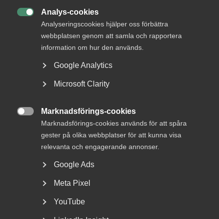
Analys-cookies

Analyseringscookies hjälper oss förbättra
webbplatsen genom att samla och rapportera
information om hur den används.
Google Analytics
Regeringens lagrådsremiss är en
Microsoft Clarity
dikeskörning
Arbetsgivare tvingas börja om från början EU:s
Marknadsförings-cookies

lönetransparensdirektiv syftar till att motverka
Marknadsförings-cookies används för att spåra
osakliga...
gester på olika webbplatser för att kunna visa
relevanta och engagerande annonser.
Google Ads
Meta Pixel
YouTube