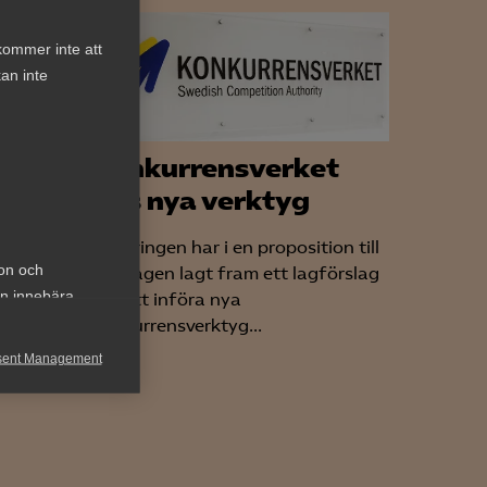
kommer inte att
an inte
lig
Konkurrensverket
ges nya verktyg
Regeringen har i en proposition till
tag
ion och
riksdagen lagt fram ett lagförslag
an innebära
om att införa nya
et
konkurrensverktyg...
sent Management
nder
h rapportera