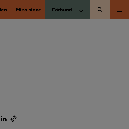
den
Mina sidor
Förbund
Almega Tjänste­förbunden
Om Almega
Almega Tjänste­företagen
Almega Utbildning
Aktuellt
Innovations­företagen
Kompetens­företagen
Medlemskapet
Medie­företagen
Säkerhets­företagen
Mina sidor
Tåg­företagen
Kontakt
Vård­företagarna