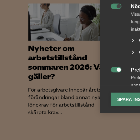
Nöd

Viss
fung
inak
Nyheter om
Sjuk
arbetstillstånd
– en 
sommaren 2026: Vad
arbe
Pre
gäller?

Pref
Rätten 
anpa
sjuklön
För arbetsgivare innebär årets
lagr
sjuk un
förändringar bland annat nya
SPARA IN
persone
lönekrav för arbetstillstånd,
Ana
skärpta krav...

Anal
info