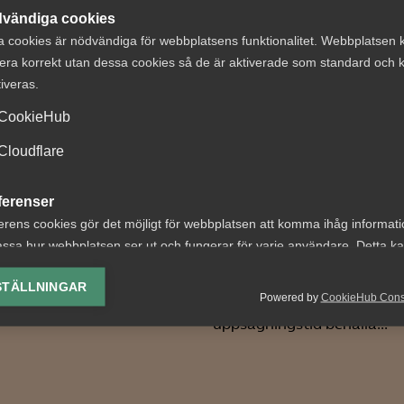
vändiga cookies
a cookies är nödvändiga för webbplatsens funktionalitet. Webbplatsen 
era korrekt utan dessa cookies så de är aktiverade som standard och k
tiveras.
CookieHub
 under semestern
Tvist om avtalsen
Cloudflare
guide till
lön under
tsgivare
uppsägningstid i
ferenser
bemanningsföre
erens cookies gör det möjligt för webbplatsen att komma ihåg informat
att byta semester mot
ssa hur webbplatsen ser ut och fungerar för varje användare. Detta k
 Om en medarbetare blir
AD 2026 nr 8 Av byggavtal
ing av vald valuta, region, språk eller färgschema.
der semesterledigheten har
framgår att en uppsagd
STÄLLNINGAR
n...
Powered by
CookieHub Con
arbetstagare har rätt att u
lys-cookies
uppsägningstid behålla...
yseringscookies hjälper oss förbättra webbplatsen genom att samla oc
rmation om hur den används.
Google Analytics