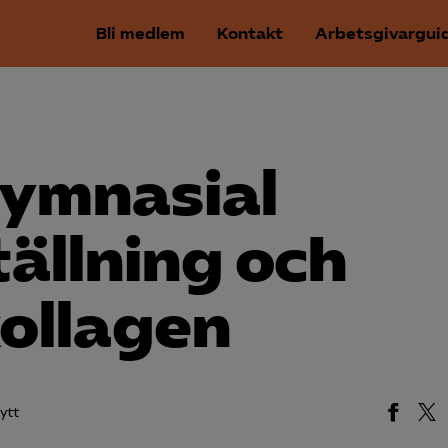
Bli medlem
Kontakt
Arbetsgivargui
gymnasial
tällning och
kollagen
ytt