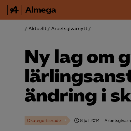
Almega
/
Aktuellt
/
Arbetsgivarnytt
/
Ny lag om 
lärlings­ans
ändring i s
Okategoriserade
8 juli 2014
Arbetsgivarn