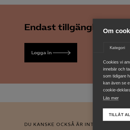
Endast tillgänglig för 
Om cooki
Kategori
Logga in
Bli medlem
Cookies vi an
innebär och tac
som tidigare h
kan även se en
cookie-deklara
Läs mer
TILLÅT A
DU KANSKE OCKSÅ ÄR INTRESSERAD AV