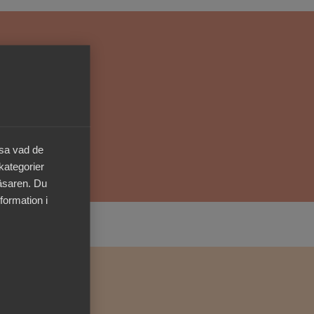
Kurser & utbildningar
Påverkansarbete
Bli medlem
Logga in på
äsa vad de
Arbetsgivarguiden
 kategorier
läsaren. Du
Sök på almega.se
formation i
Press
In English
Cookie-inställningar