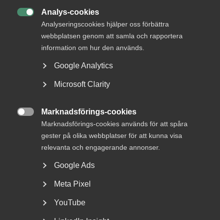
Analys-cookies

Analyseringscookies hjälper oss förbättra
webbplatsen genom att samla och rapportera
information om hur den används.
Nybildat råd för tjänstesektorns
Google Analytics
kompetensbehov
Microsoft Clarity
Almega har i dag tillsammans med ett brett antal
fackförbund och arbetsgivarorganisationer bildat
Marknadsförings-cookies
Tjänstesektorns...

Marknadsförings-cookies används för att spåra
gester på olika webbplatser för att kunna visa
relevanta och engagerande annonser.
Google Ads
Meta Pixel
YouTube