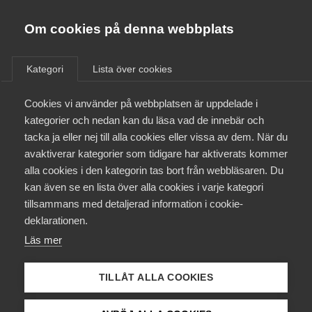
Almega
Förbund
Om cookies på denna webbplats
Almega Tjänste­förbunden
/
Aktuellt
/
Arbetsgivarnytt
/
Om Almega
Kategori
Lista över cookies
Almega Tjänste­företagen
Aktuellt
Cookies vi använder på webbplatsen är uppdelade i
Almega Utbildning
Varsel om stridsåtgärder
kategorier och nedan kan du läsa vad de innebär och
Innovations­företagen
tacka ja eller nej till alla cookies eller vissa av dem. När du
Medlemskapet
avaktiverar kategorier som tidigare har aktiverats kommer
Okategoriserade
Kompetens­företagen
20 maj 2014
Arbetsgivarnytt
alla cookies i den kategorin tas bort från webbläsaren. Du
Mina sidor
kan även se en lista över alla cookies i varje kategori
Medie­företagen
tillsammans med detaljerad information i cookie-
Kontakt
Säkerhets­företagen
deklarationen.
Läs mer
Tåg­företagen
Kurser & utbildningar
Endast tillgänglig för
Vård­företagarna
TILLÅT ALLA COOKIES
medlemmar
Påverkansarbete