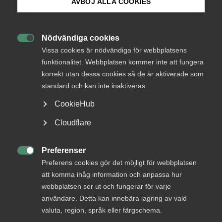
AVBÖJ ALLA COOKIES
Bli medlem
Logga in
Nödvändiga cookies

Logga in på Arbetsgivarguiden
Vissa cookies är nödvändiga för webbplatsens
funktionalitet. Webbplatsen kommer inte att fungera
Bli medlem
korrekt utan dessa cookies så de är aktiverade som
Sök på almega.se
standard och kan inte inaktiveras.
CookieHub
Press
Cloudflare
In English
Cookie-inställningar
Preferenser
DU KANSKE OCKSÅ ÄR INTRESSERAD AV

Preferens cookies gör det möjligt för webbplatsen
DETTA?
att komma ihåg information och anpassa hur
webbplatsen ser ut och fungerar för varje
användare. Detta kan innebära lagring av vald
valuta, region, språk eller färgschema.