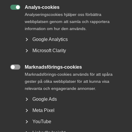
Analys-cookies

Analyseringscookies hjälper oss förbättra
webbplatsen genom att samla och rapportera
information om hur den används.
Google Analytics
Lön: Vad ska medarbetaren
Microsoft Clarity
göra?
I en ny filmserie i fem delar förklarar Per Östlund,
Marknadsförings-cookies

förhandlingschef och arbetsrättsexpert, hur rollerna...
Marknadsförings-cookies används för att spåra
gester på olika webbplatser för att kunna visa
relevanta och engagerande annonser.
Google Ads
Meta Pixel
YouTube