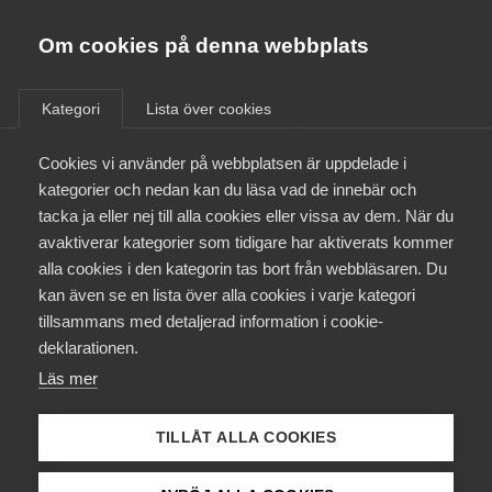
Almega
Förbund
Om cookies på denna webbplats
Almega Tjänste­förbunden
/
Aktuellt
/
Arbetsgivarnytt
/
Om Almega
Kategori
Lista över cookies
Almega Tjänste­företagen
Aktuellt
Cookies vi använder på webbplatsen är uppdelade i
Almega Utbildning
Marknadslöneinformation
kategorier och nedan kan du läsa vad de innebär och
(MLI)
Innovations­företagen
tacka ja eller nej till alla cookies eller vissa av dem. När du
Medlemskapet
avaktiverar kategorier som tidigare har aktiverats kommer
Kompetens­företagen
alla cookies i den kategorin tas bort från webbläsaren. Du
Mina sidor
Okategoriserade
27 mars 2014
Arbetsgivarnytt
kan även se en lista över alla cookies i varje kategori
Medie­företagen
tillsammans med detaljerad information i cookie-
Kontakt
Säkerhets­företagen
deklarationen.
Läs mer
Tåg­företagen
Kurser & utbildningar
Vård­företagarna
TILLÅT ALLA COOKIES
Påverkansarbete
Endast tillgänglig för