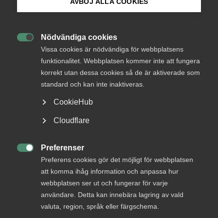
medlemmar
AVBÖJ ALLA COOKIES
Bli medlem
Nödvändiga cookies
Logga in

Logga in på Arbetsgivarguiden
Vissa cookies är nödvändiga för webbplatsens
funktionalitet. Webbplatsen kommer inte att fungera
korrekt utan dessa cookies så de är aktiverade som
Sök på almega.se
Bli medlem
standard och kan inte inaktiveras.
CookieHub
Press
Cloudflare
In English
Cookie-inställningar
Preferenser

Preferens cookies gör det möjligt för webbplatsen
DU KANSKE OCKSÅ ÄR INTRESSERAD AV
att komma ihåg information och anpassa hur
DETTA?
webbplatsen ser ut och fungerar för varje
användare. Detta kan innebära lagring av vald
valuta, region, språk eller färgschema.