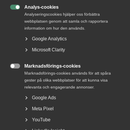
DU KANSKE OCKSÅ ÄR INTRESSERAD AV
Analys-cookies
DETTA?

Analyseringscookies hjälper oss förbättra
webbplatsen genom att samla och rapportera
information om hur den används.
Google Analytics
Microsoft Clarity
Marknadsförings-cookies

Marknadsförings-cookies används för att spåra
Bred partsöverenskommelse om
gester på olika webbplatser för att kunna visa
framtidens kollektivavtal
relevanta och engagerande annonser.
Google Ads
Arbetsgivar- och arbetstagarorganisationer inom
tjänstesektorn har enats om ett nytt samarbetsavtal
Meta Pixel
för...
YouTube