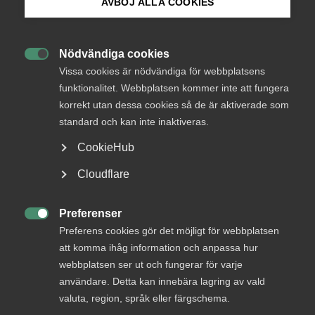
AVBÖJ ALLA COOKIES
Bli medlem
Nödvändiga cookies
Endast tillgänglig för

Logga in på Arbetsgivarguiden
Vissa cookies är nödvändiga för webbplatsens
medlemmar
funktionalitet. Webbplatsen kommer inte att fungera
korrekt utan dessa cookies så de är aktiverade som
Sök på almega.se
standard och kan inte inaktiveras.
Logga in
CookieHub
Press
Cloudflare
In English
Bli medlem
Cookie-inställningar
Preferenser

Preferens cookies gör det möjligt för webbplatsen
att komma ihåg information och anpassa hur
webbplatsen ser ut och fungerar för varje
användare. Detta kan innebära lagring av vald
valuta, region, språk eller färgschema.