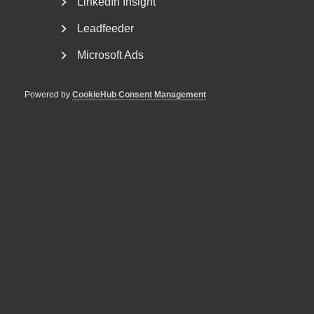
LinkedIn Insight
Leadfeeder
Microsoft Ads
Powered by
CookieHub Consent Management
Tvist om avtalsenlig lön under
uppsägningstid i
bemanningsföretag
AD 2026 nr 8 Av byggavtalet framgår att en uppsagd
arbetstagare har rätt att under uppsägningstid behålla...