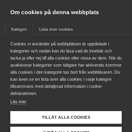
Almega
Förbund
Om cookies på denna webbplats
Almega Tjänste­förbunden
/
Aktuellt
/
Arbetsgivarnytt
/
Om Almega
Kategori
Lista över cookies
Almega Tjänste­företagen
Aktuellt
Cookies vi använder på webbplatsen är uppdelade i
Almega Utbildning
Avstämda kollektivavtal med
kategorier och nedan kan du läsa vad de innebär och
Vision, Vård­förbundet och
Innovations­företagen
tacka ja eller nej till alla cookies eller vissa av dem. När du
Medlemskapet
Fysioterapeuterna (tidigare
avaktiverar kategorier som tidigare har aktiverats kommer
Kompetens­företagen
LSR) för bransch Vård och
alla cookies i den kategorin tas bort från webbläsaren. Du
Mina sidor
kan även se en lista över alla cookies i varje kategori
Medie­företagen
behandlings­verksamhet samt
tillsammans med detaljerad information i cookie-
omsorgs-verksamhet (E)
Kontakt
Säkerhets­företagen
deklarationen.
Läs mer
Tåg­företagen
Kurser & utbildningar
Okategoriserade
11 mars 2014
Arbetsgivarnytt
Vård­företagarna
TILLÅT ALLA COOKIES
Påverkansarbete