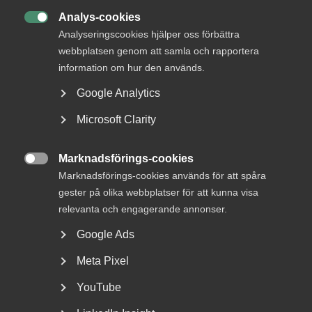
Analys-cookies

Analyseringscookies hjälper oss förbättra
webbplatsen genom att samla och rapportera
information om hur den används.
Google Analytics
Otillåtna slagningar och
Microsoft Clarity
privatekonomi räckte inte för
avskedande – AD
Marknadsförings-cookies
ogiltigförklarar beslutet

Marknadsförings-cookies används för att spåra
gester på olika webbplatser för att kunna visa
AD 2026 nr 19 Bakgrunden till tvisten var följande.
relevanta och engagerande annonser.
Arbetstagaren KM arbetade som utredare hos ett
försäkringsbolag...
Google Ads
Meta Pixel
YouTube