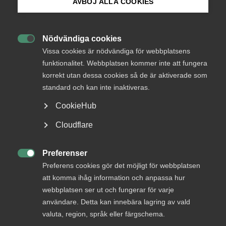
medlemmar
AVBÖJ ALLA COOKIES
Bli medlem
Nödvändiga cookies
Logga in

Logga in på Arbetsgivarguiden
Vissa cookies är nödvändiga för webbplatsens
funktionalitet. Webbplatsen kommer inte att fungera
korrekt utan dessa cookies så de är aktiverade som
Sök på almega.se
Bli medlem
standard och kan inte inaktiveras.
CookieHub
Press
Cloudflare
In English
Cookie-inställningar
Preferenser

Preferens cookies gör det möjligt för webbplatsen
DU KANSKE OCKSÅ ÄR INTRESSERAD AV
att komma ihåg information och anpassa hur
DETTA?
webbplatsen ser ut och fungerar för varje
användare. Detta kan innebära lagring av vald
valuta, region, språk eller färgschema.