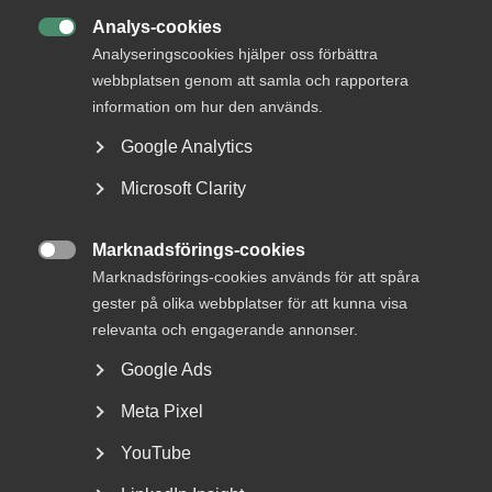
Analys-cookies

Analyseringscookies hjälper oss förbättra
webbplatsen genom att samla och rapportera
information om hur den används.
Google Analytics
Microsoft Clarity
Almega lanserar en ny tjänst
inom upphandlingsrådgivning
Marknadsförings-cookies

Marknadsförings-cookies används för att spåra
Vad är bakgrunden till att Almega har tagit fram en
gester på olika webbplatser för att kunna visa
rådgivning kring offentlig upphandling? – Offentlig...
relevanta och engagerande annonser.
Google Ads
Meta Pixel
YouTube