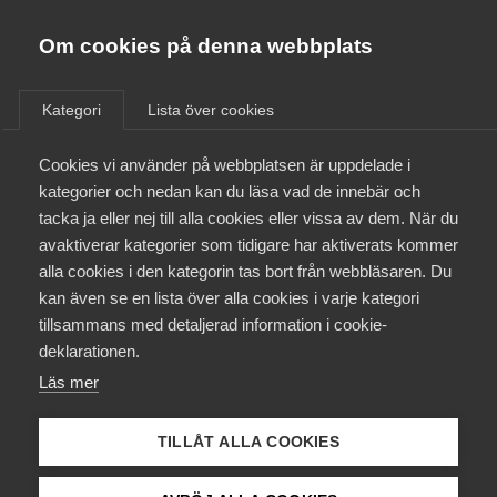
Almega
Förbund
Om cookies på denna webbplats
Almega Tjänste­förbunden
/
Aktuellt
/
Arbetsgivarnytt
/
Om Almega
Kategori
Lista över cookies
Almega Tjänste­företagen
Aktuellt
Cookies vi använder på webbplatsen är uppdelade i
Almega Utbildning
Almega startar bransch- och
kategorier och nedan kan du läsa vad de innebär och
arbetsgivar­organisation för
Innovations­företagen
tacka ja eller nej till alla cookies eller vissa av dem. När du
Medlemskapet
säkerhets­företag
avaktiverar kategorier som tidigare har aktiverats kommer
Kompetens­företagen
alla cookies i den kategorin tas bort från webbläsaren. Du
Mina sidor
kan även se en lista över alla cookies i varje kategori
Medie­företagen
Okategoriserade
16 januari 2014
Arbetsgivarnytt
tillsammans med detaljerad information i cookie-
Kontakt
Säkerhets­företagen
deklarationen.
Läs mer
Tåg­företagen
Kurser & utbildningar
Vård­företagarna
TILLÅT ALLA COOKIES
Påverkansarbete