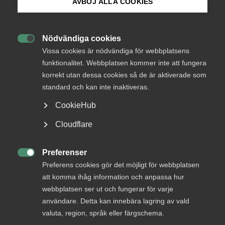
Endast tillgänglig för
AVBÖJ ALLA COOKIES
medlemmar
Bli medlem
Nödvändiga cookies

Logga in på Arbetsgivarguiden
Vissa cookies är nödvändiga för webbplatsens
Logga in
funktionalitet. Webbplatsen kommer inte att fungera
korrekt utan dessa cookies så de är aktiverade som
Sök på almega.se
standard och kan inte inaktiveras.
Bli medlem
CookieHub
Press
Cloudflare
In English
Cookie-inställningar
Preferenser

Preferens cookies gör det möjligt för webbplatsen
att komma ihåg information och anpassa hur
DU KANSKE OCKSÅ ÄR INTRESSERAD AV
webbplatsen ser ut och fungerar för varje
DETTA?
användare. Detta kan innebära lagring av vald
valuta, region, språk eller färgschema.