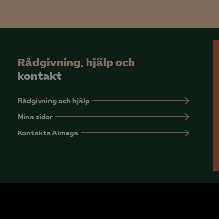
Microsoft Clarity
knadsförings-cookies
nadsförings-cookies används för att spåra gester på olika webbplatser 
Rådgivning, hjälp och
 relevanta och engagerande annonser.
kontakt
Google Ads
Rådgivning och hjälp
Meta Pixel
Mina sidor
YouTube
Kontakta Almega
LinkedIn Insight
Leadfeeder
Microsoft Ads