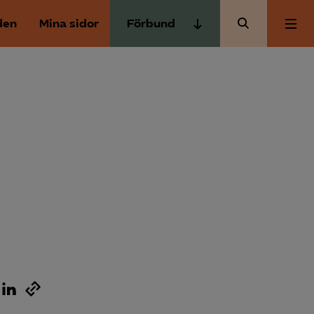
den
Mina sidor
Förbund
Almega Tjänste­förbunden
Om Almega
Almega Tjänste­företagen
Almega Utbildning
Aktuellt
Innovations­företagen
Kompetens­företagen
Medlemskapet
Medie­företagen
Säkerhets­företagen
Mina sidor
Tåg­företagen
Kontakt
Vård­företagarna