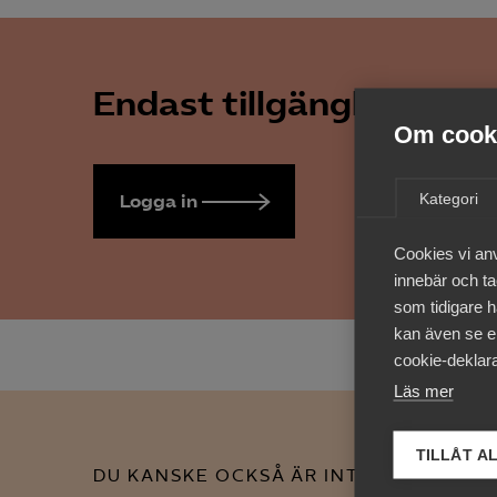
Endast tillgänglig för 
Om cooki
Kategori
Logga in
Bli medlem
Cookies vi an
innebär och tac
som tidigare h
kan även se en
cookie-deklara
Läs mer
TILLÅT A
DU KANSKE OCKSÅ ÄR INTRESSERAD AV