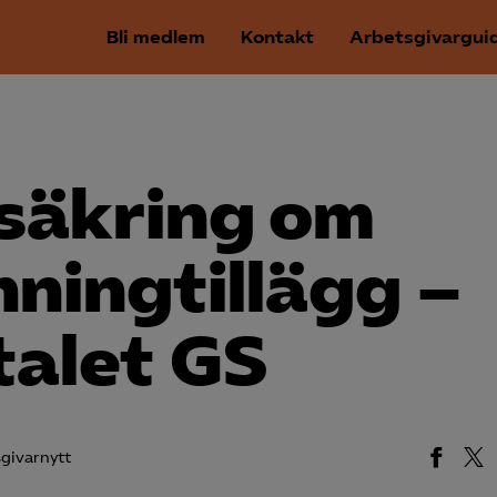
Bli medlem
Kontakt
Arbetsgivargui
säkring om
ningtillägg –
talet GS
givarnytt