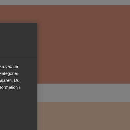
Kurser & utbildningar
Påverkansarbete
Bli medlem
Logga in på
äsa vad de
Arbetsgivarguiden
 kategorier
läsaren. Du
Sök på almega.se
formation i
Press
In English
Cookie-inställningar