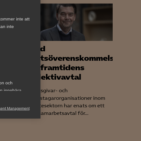
kommer inte att
an inte
t till
Bred
ots
partsöverenskommelse
om framtidens
kollektivavtal
ion och
Arbetsgivar- och
an innebära
l mellan
arbetstagarorganisationer inom
ng
tjänstesektorn har enats om ett
sent Management
nytt samarbetsavtal för...
h rapportera