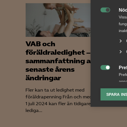
Nöd

Viss
fung
inak
VAB och
Tvis
föräldraledighet – en
lön 
sammanfattning av
upps
Pre
senaste årens
bema

Pref
ändringar
AD 2026
anpa
framgår
lagr
Fler kan ta ut ledighet med
SPARA IN
arbetst
föräldrapenning Från och med den
uppsägn
Ana
1 juli 2024 kan fler än tidigare vara

Anal
lediga...
info