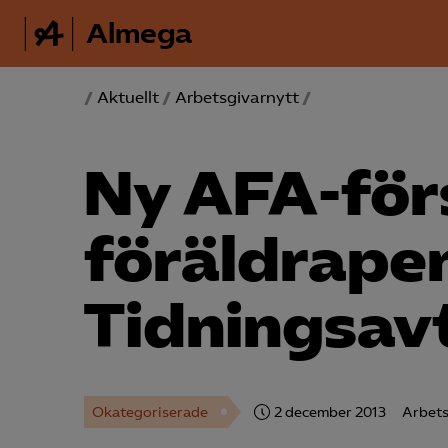
Almega
/
Aktuellt
/
Arbetsgivarnytt
/
Ny AFA-för
föräldrapen
Tidnings­av
Okategoriserade
2 december 2013
Arbets