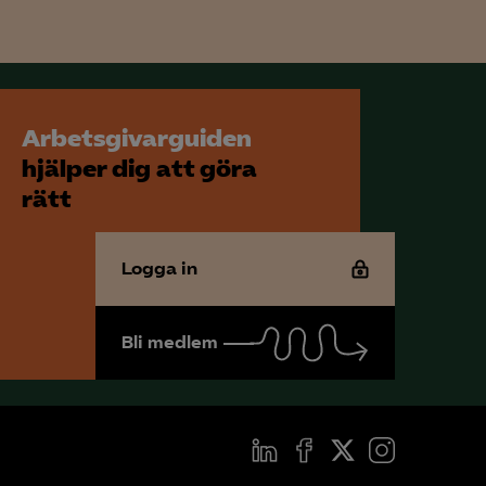
för att kunna
Arbetsgivarguiden
hjälper dig att göra
rätt
Logga in
Bli medlem