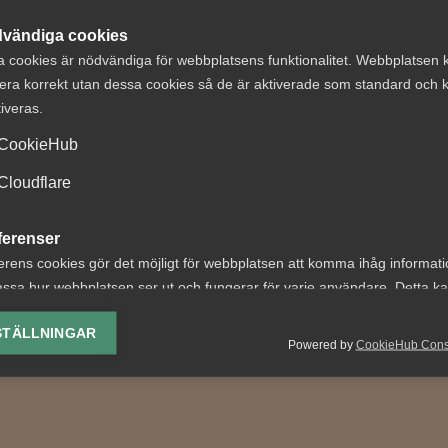
vändiga cookies
a cookies är nödvändiga för webbplatsens funktionalitet. Webbplatsen 
era korrekt utan dessa cookies så de är aktiverade som standard och k
tiveras.
CookieHub
t om avtalsenlig
AD: Pilot hade rät
under
kompensation tr
Cloudflare
ägningstid i
föräldraledighet
ferenser
nningsföretag
under sommaren
erens cookies gör det möjligt för webbplatsen att komma ihåg informat
 nr 8 Av byggavtalet
AD 2026 nr 24 Enligt en
ssa hur webbplatsen ser ut och fungerar för varje användare. Detta k
 att en uppsagd
bestämmelse i kollektivavta
ing av vald valuta, region, språk eller färgschema.
STÄLLNINGAR
agare har rätt att under
SAS och Svensk Pilotföreni
Powered by
CookieHub Con
ingstid behålla...
erhåller piloter...
lys-cookies
yseringscookies hjälper oss förbättra webbplatsen genom att samla oc
rmation om hur den används.
Google Analytics