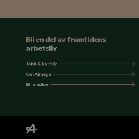
Mar

Mark
Bli en del av framtidens
visa
arbetsliv
Jobb & karriär
Om Almega
Bli medlem