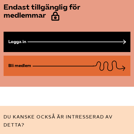
Endast tillgänglig för
Bli medlem
medlemmar
Logga in på Arbetsgivarguiden
Logga in
Sök på almega.se
Bli medlem
Press
In English
Cookie-inställningar
DU KANSKE OCKSÅ ÄR INTRESSERAD AV
DETTA?