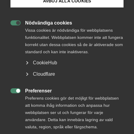
AVBÖJ ALLA COOKIES
medlemmar
Bli medlem
Nödvändiga cookies

Logga in på Arbetsgivarguiden
Vissa cookies är nödvändiga för webbplatsens
Logga in
funktionalitet. Webbplatsen kommer inte att fungera
korrekt utan dessa cookies så de är aktiverade som
Sök på almega.se
standard och kan inte inaktiveras.
Bli medlem
CookieHub
Press
Cloudflare
In English
Cookie-inställningar
Preferenser

Preferens cookies gör det möjligt för webbplatsen
att komma ihåg information och anpassa hur
DU KANSKE OCKSÅ ÄR INTRESSERAD AV
webbplatsen ser ut och fungerar för varje
DETTA?
användare. Detta kan innebära lagring av vald
valuta, region, språk eller färgschema.