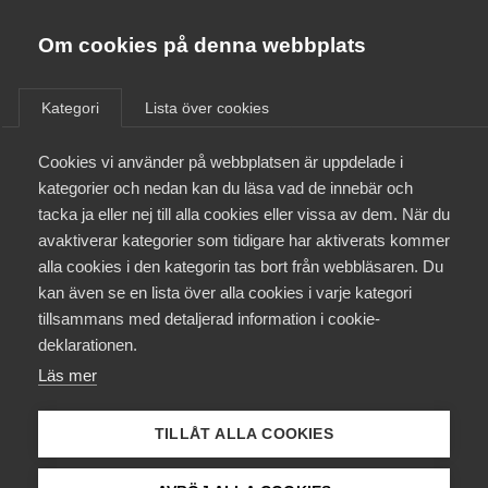
Almega
Förbund
Om cookies på denna webbplats
Almega Tjänste­förbunden
/
Aktuellt
/
Arbetsgivarnytt
/
Om Almega
Kategori
Lista över cookies
Almega Tjänste­företagen
Aktuellt
Cookies vi använder på webbplatsen är uppdelade i
Almega Utbildning
Oacceptabelt uppträdande av
kategorier och nedan kan du läsa vad de innebär och
SEKO
Innovations­företagen
tacka ja eller nej till alla cookies eller vissa av dem. När du
Medlemskapet
avaktiverar kategorier som tidigare har aktiverats kommer
Kompetens­företagen
alla cookies i den kategorin tas bort från webbläsaren. Du
Mina sidor
Okategoriserade
kan även se en lista över alla cookies i varje kategori
Medie­företagen
tillsammans med detaljerad information i cookie-
5 november 2013
Arbetsgivarnytt
Kontakt
Säkerhets­företagen
deklarationen.
Läs mer
Tåg­företagen
Kurser & utbildningar
Vård­företagarna
TILLÅT ALLA COOKIES
Påverkansarbete
Endast tillgänglig för