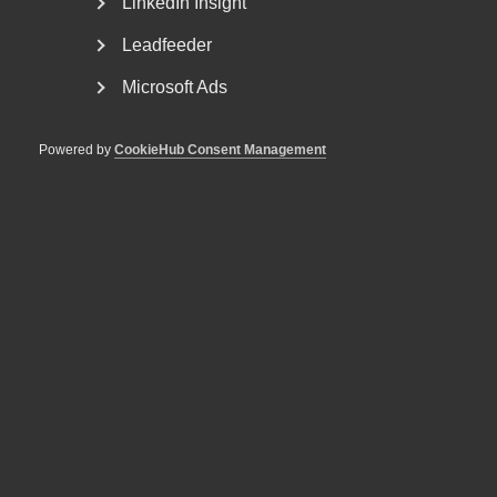
LinkedIn Insight
Leadfeeder
Microsoft Ads
Powered by
CookieHub Consent Management
Ny lag ska stoppa otillbörlig
konkurrens från offentlig sektor
– Dagens ”KOS-regler” har visat sig otillräckliga, så
effektivare regler är efterlängtade av tjänsteföretag...