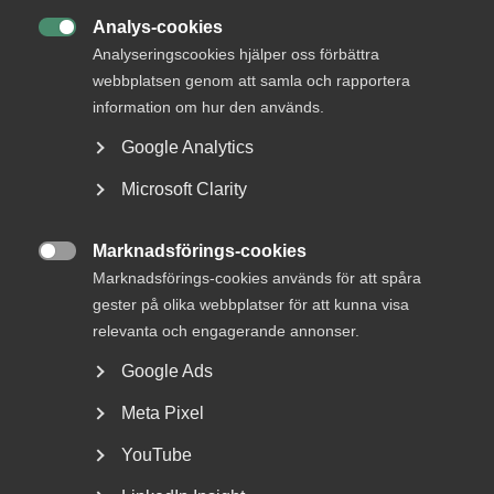
Analys-cookies

Analyseringscookies hjälper oss förbättra
webbplatsen genom att samla och rapportera
information om hur den används.
Google Analytics
Otillåtna slagningar och
Microsoft Clarity
privatekonomi räckte inte för
Marknadsförings-cookies
avskedande – AD

Marknadsförings-cookies används för att spåra
ogiltigförklarar beslutet
gester på olika webbplatser för att kunna visa
relevanta och engagerande annonser.
AD 2026 nr 19 Bakgrunden till tvisten var följande.
Arbetstagaren KM arbetade som utredare hos ett
Google Ads
försäkringsbolag...
Meta Pixel
YouTube