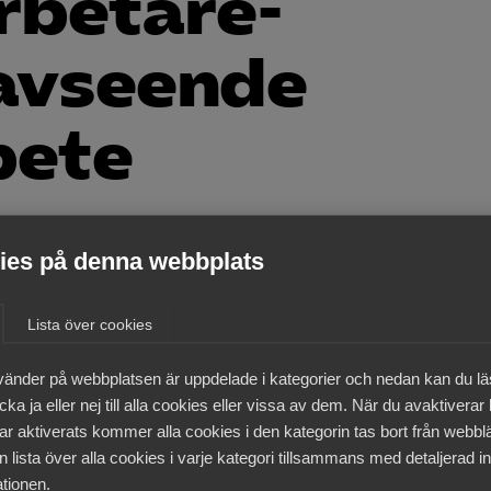
rbetare­
avseende
bete
ivarnytt
es på denna webbplats
Lista över cookies
vänder på webbplatsen är uppdelade i kategorier och nedan kan du l
medlemmar
ka ja eller nej till alla cookies eller vissa av dem. När du avaktiverar
ar aktiverats kommer alla cookies i den kategorin tas bort från webb
 lista över alla cookies i varje kategori tillsammans med detaljerad in
tionen.