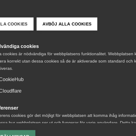
LLA COOKIES
AVBÖJ ALLA COOKIES
vändiga cookies
a cookies är nödvändiga för webbplatsens funktionalitet. Webbplatsen 
era korrekt utan dessa cookies så de är aktiverade som standard och k
tiveras.
 DETTA?
CookieHub
Cloudflare
ferenser
erens cookies gör det möjligt för webbplatsen att komma ihåg informat
ssa hur webbplatsen ser ut och fungerar för varje användare. Detta k
ter om
Almegas
ing av vald valuta, region, språk eller färgschema.