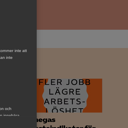
kommer inte att
an inte
ion och
an innebära
Almegas