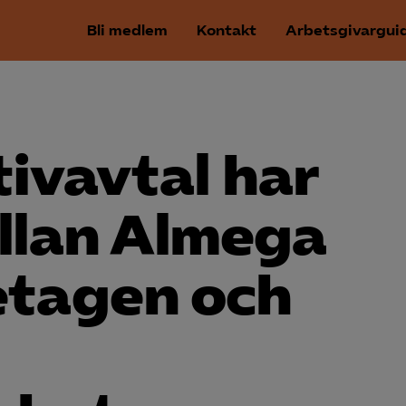
Bli medlem
Kontakt
Arbetsgivargui
tivavtal har
llan Almega
etagen och