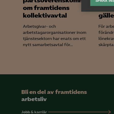
partsöverenskommelse
arbe
SPARA IN
om framtidens
somm
Ana

Anal
kollektivavtal
gäll
info
Arbetsgivar- och
För arb
arbetstagarorganisationer inom
förändr
tjänstesektorn har enats om ett
lönekrav
nytt samarbetsavtal för...
skärpta 
Mar

Mark
visa
Bli en del av framtidens
arbetsliv
Jobb & karriär