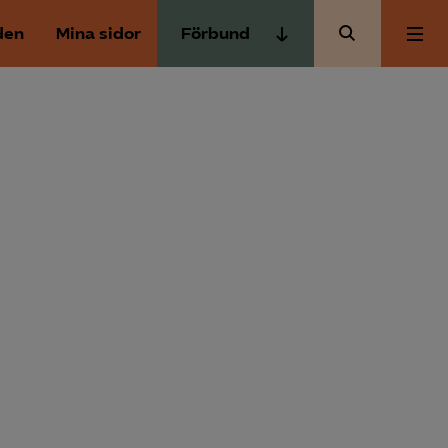
den
Mina sidor
Förbund
Almega Tjänste­förbunden
Om Almega
Almega Tjänste­företagen
Almega Utbildning
Aktuellt
Innovations­företagen
Kompetens­företagen
Medlemskapet
Medie­företagen
Säkerhets­företagen
Mina sidor
Tåg­företagen
Kontakt
Vård­företagarna