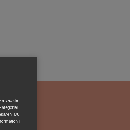
Kurser & utbildningar
Påverkansarbete
Bli medlem
Logga in på
Arbetsgivarguiden
Sök på almega.se
äsa vad de
Press
 kategorier
läsaren. Du
In English
formation i
Cookie-inställningar