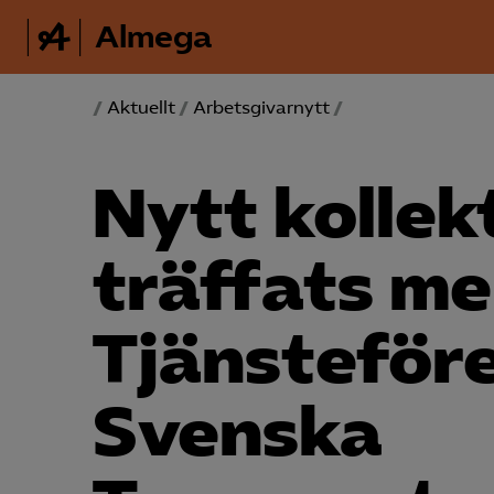
Almega
/
Aktuellt
/
Arbetsgivarnytt
/
Nytt kollek
träffats me
Tjänste­för
Svenska