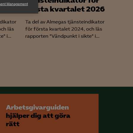
för
tjänsteindikator för
sent Management
2026
första kvartalet 2026
h rapportera
ndikator
Ta del av Almegas tjänsteindikator
och läs
för första kvartalet 2024, och läs
" i...
rapporten "Vändpunkt i sikte" i...
för att kunna
Arbetsgivarguiden
hjälper dig att göra
rätt