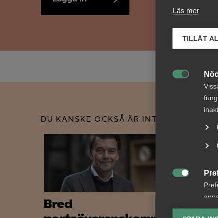
Läs mer
TILLÅT A
Nöd

Viss
fung
inak
DU KANSKE OCKSÅ ÄR INTRESSERAD AV
Pre

Pref
anpa
Bred
Nyhe
lagr