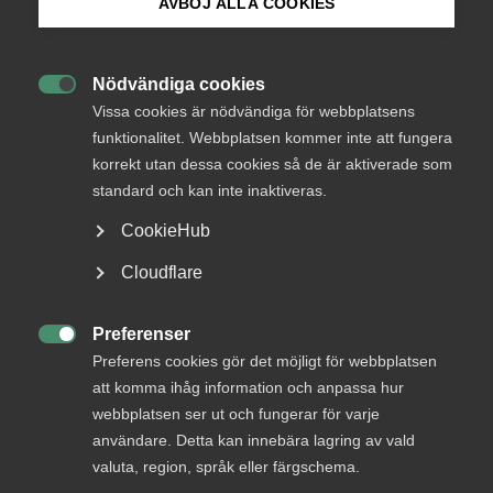
AVBÖJ ALLA COOKIES
medlemmar
Bli medlem
Nödvändiga cookies

Logga in på Arbetsgivarguiden
Vissa cookies är nödvändiga för webbplatsens
Logga in
funktionalitet. Webbplatsen kommer inte att fungera
korrekt utan dessa cookies så de är aktiverade som
Sök på almega.se
standard och kan inte inaktiveras.
Bli medlem
CookieHub
Press
Cloudflare
In English
Cookie-inställningar
Preferenser

Preferens cookies gör det möjligt för webbplatsen
att komma ihåg information och anpassa hur
DU KANSKE OCKSÅ ÄR INTRESSERAD AV
webbplatsen ser ut och fungerar för varje
DETTA?
användare. Detta kan innebära lagring av vald
valuta, region, språk eller färgschema.