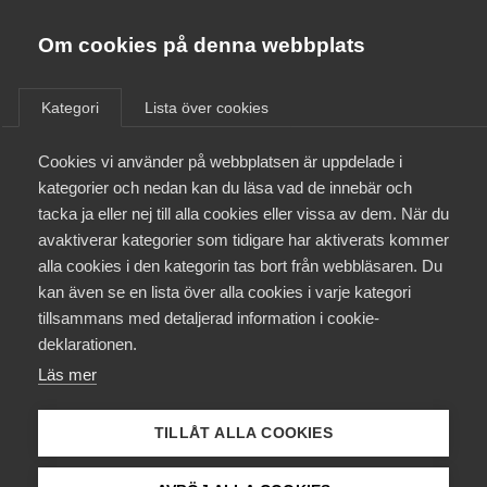
Almega
Förbund
Om cookies på denna webbplats
Almega Tjänste­förbunden
/
Aktuellt
/
Arbetsgivarnytt
/
Om Almega
Kategori
Lista över cookies
Almega Tjänste­företagen
Aktuellt
Cookies vi använder på webbplatsen är uppdelade i
Almega Utbildning
Viktig information rörande
kategorier och nedan kan du läsa vad de innebär och
Lönestatistik 2013
Innovations­företagen
tacka ja eller nej till alla cookies eller vissa av dem. När du
Medlemskapet
avaktiverar kategorier som tidigare har aktiverats kommer
Kompetens­företagen
alla cookies i den kategorin tas bort från webbläsaren. Du
Mina sidor
Okategoriserade
kan även se en lista över alla cookies i varje kategori
Medie­företagen
tillsammans med detaljerad information i cookie-
24 september 2013
Arbetsgivarnytt
Kontakt
Säkerhets­företagen
deklarationen.
Läs mer
Tåg­företagen
Kurser & utbildningar
Vård­företagarna
TILLÅT ALLA COOKIES
Påverkansarbete
Endast tillgänglig för