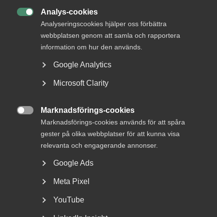
Analys-cookies

Analyseringscookies hjälper oss förbättra
webbplatsen genom att samla och rapportera
information om hur den används.
Google Analytics
Regeringens lagrådsremiss är en
Microsoft Clarity
dikeskörning
Marknadsförings-cookies

Arbetsgivare tvingas börja om från början EU:s
Marknadsförings-cookies används för att spåra
lönetransparensdirektiv syftar till att motverka
gester på olika webbplatser för att kunna visa
osakliga...
relevanta och engagerande annonser.
Google Ads
Meta Pixel
YouTube