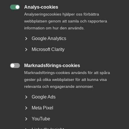
Analys-cookies

Analyseringscookies hjälper oss förbättra
webbplatsen genom att samla och rapportera
information om hur den används.
Google Analytics
Microsoft Clarity
Nybildat råd för tjänstesektorns
Marknadsförings-cookies
kompetensbehov

Marknadsförings-cookies används för att spåra
gester på olika webbplatser för att kunna visa
Almega har i dag tillsammans med ett brett antal
fackförbund och arbetsgivarorganisationer bildat
relevanta och engagerande annonser.
Tjänstesektorns...
Google Ads
Meta Pixel
YouTube