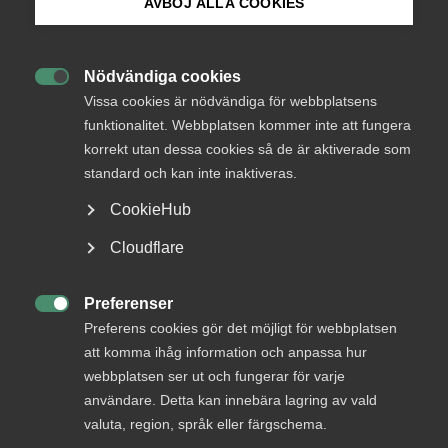
AVBÖJ ALLA COOKIES
Endast tillgänglig för
Bli medlem
medlemmar
Nödvändiga cookies

Logga in på Arbetsgivarguiden
Vissa cookies är nödvändiga för webbplatsens
funktionalitet. Webbplatsen kommer inte att fungera
Logga in
korrekt utan dessa cookies så de är aktiverade som
Sök på almega.se
standard och kan inte inaktiveras.
CookieHub
Bli medlem
Press
Cloudflare
In English
Cookie-inställningar
Preferenser

Preferens cookies gör det möjligt för webbplatsen
att komma ihåg information och anpassa hur
webbplatsen ser ut och fungerar för varje
DU KANSKE OCKSÅ ÄR INTRESSERAD AV
användare. Detta kan innebära lagring av vald
DETTA?
valuta, region, språk eller färgschema.