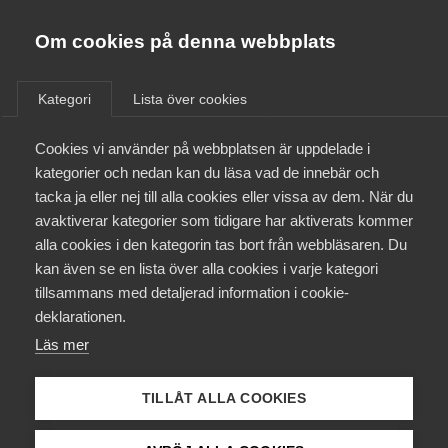
Almega
Förbund
Om cookies på denna webbplats
Almega Tjänste­förbunden
/
Aktuellt
/
Arbetsgivarnytt
/
Om Almega
Kategori
Lista över cookies
Almega Tjänste­företagen
Aktuellt
Cookies vi använder på webbplatsen är uppdelade i
Almega Utbildning
Nytt Friskoleavtal med Lärar­
kategorier och nedan kan du läsa vad de innebär och
förbundet och Lärarnas Riks­
Innovations­företagen
tacka ja eller nej till alla cookies eller vissa av dem. När du
Medlemskapet
förbund
avaktiverar kategorier som tidigare har aktiverats kommer
Kompetens­företagen
alla cookies i den kategorin tas bort från webbläsaren. Du
Mina sidor
kan även se en lista över alla cookies i varje kategori
Medie­företagen
Okategoriserade
tillsammans med detaljerad information i cookie-
Kontakt
Säkerhets­företagen
deklarationen.
3 september 2013
Arbetsgivarnytt
Läs mer
Tåg­företagen
Kurser & utbildningar
Vård­företagarna
TILLÅT ALLA COOKIES
Påverkansarbete