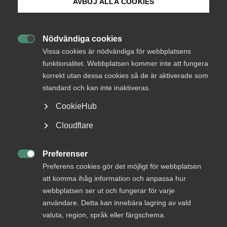
Endast tillgänglig för
AVBÖJ ALLA COOKIES
medlemmar
Bli medlem
Nödvändiga cookies

Logga in på Arbetsgivarguiden
Vissa cookies är nödvändiga för webbplatsens
Logga in
funktionalitet. Webbplatsen kommer inte att fungera
korrekt utan dessa cookies så de är aktiverade som
Sök på almega.se
standard och kan inte inaktiveras.
Bli medlem
CookieHub
Press
Cloudflare
In English
Cookie-inställningar
Preferenser

Preferens cookies gör det möjligt för webbplatsen
att komma ihåg information och anpassa hur
DU KANSKE OCKSÅ ÄR INTRESSERAD AV
webbplatsen ser ut och fungerar för varje
DETTA?
användare. Detta kan innebära lagring av vald
valuta, region, språk eller färgschema.