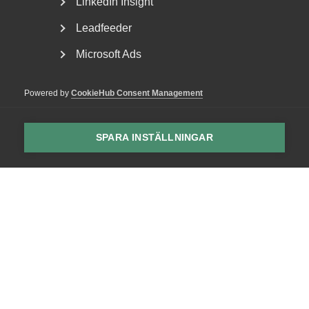
LinkedIn Insight
Leadfeeder
Microsoft Ads
Mot ett nytt system för
Powered by
CookieHub Consent Management
språkinsatser
Rapport: Språkinlärning bör kombineras med praktik,
SPARA INSTÄLLNINGAR
arbete och branschspecifik utbildning istället för...