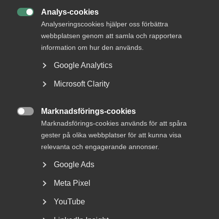
Analys-cookies

Analyseringscookies hjälper oss förbättra
webbplatsen genom att samla och rapportera
information om hur den används.
Google Analytics
Microsoft Clarity
Bred partsöverenskommelse om
framtidens kollektivavtal
Marknadsförings-cookies

Marknadsförings-cookies används för att spåra
Arbetsgivar- och arbetstagarorganisationer inom
gester på olika webbplatser för att kunna visa
tjänstesektorn har enats om ett nytt samarbetsavtal
för...
relevanta och engagerande annonser.
Google Ads
Meta Pixel
YouTube