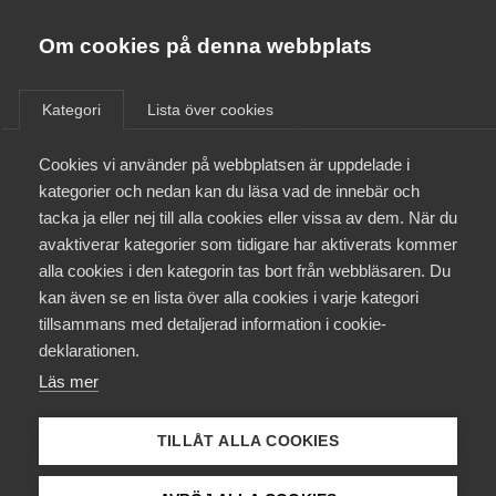
Almega
Förbund
Om cookies på denna webbplats
Almega Tjänste­förbunden
/
Aktuellt
/
Arbetsgivarnytt
/
Om Almega
Kategori
Lista över cookies
Almega Tjänste­företagen
Aktuellt
Cookies vi använder på webbplatsen är uppdelade i
Almega Utbildning
Nytt avtal med LSR, Vision
kategorier och nedan kan du läsa vad de innebär och
och Vård­förbundet – bransch
Innovations­företagen
tacka ja eller nej till alla cookies eller vissa av dem. När du
Medlemskapet
C Läkarmottagningar
avaktiverar kategorier som tidigare har aktiverats kommer
Kompetens­företagen
alla cookies i den kategorin tas bort från webbläsaren. Du
Mina sidor
kan även se en lista över alla cookies i varje kategori
Medie­företagen
Okategoriserade
3 juli 2013
Arbetsgivarnytt
tillsammans med detaljerad information i cookie-
Kontakt
Säkerhets­företagen
deklarationen.
Läs mer
Tåg­företagen
Kurser & utbildningar
Vård­företagarna
TILLÅT ALLA COOKIES
Påverkansarbete