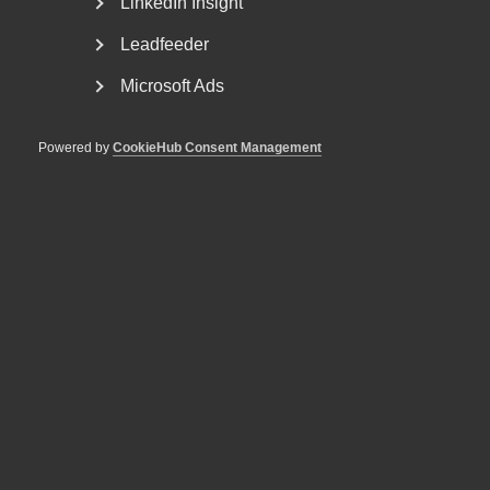
LinkedIn Insight
Leadfeeder
Bred partsöverenskommelse om
Microsoft Ads
framtidens kollektivavtal
Arbetsgivar- och arbetstagarorganisationer inom
Powered by
CookieHub Consent Management
tjänstesektorn har enats om ett nytt samarbetsavtal
för...
Nyheter om arbetstillstånd