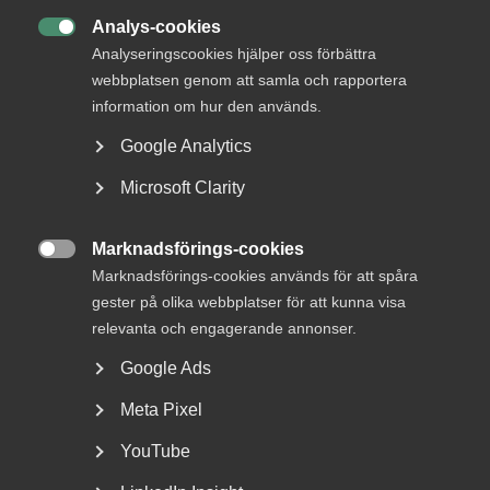
Analys-cookies

Analyseringscookies hjälper oss förbättra
webbplatsen genom att samla och rapportera
information om hur den används.
Tvist om avtalsenlig lön under
Google Analytics
uppsägningstid i
Microsoft Clarity
bemanningsföretag
AD 2026 nr 8 Av byggavtalet framgår att en uppsagd
Marknadsförings-cookies

arbetstagare har rätt att under uppsägningstid behålla...
Marknadsförings-cookies används för att spåra
gester på olika webbplatser för att kunna visa
relevanta och engagerande annonser.
Google Ads
Meta Pixel
YouTube