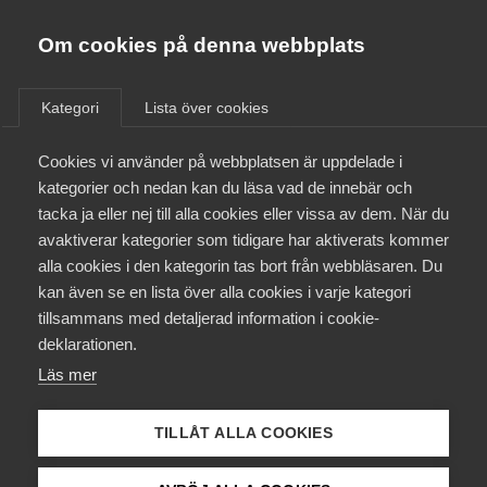
Almega
Förbund
Om cookies på denna webbplats
Almega Tjänste­förbunden
/
Aktuellt
/
Arbetsgivarnytt
/
Om Almega
Kategori
Lista över cookies
Almega Tjänste­företagen
Aktuellt
Cookies vi använder på webbplatsen är uppdelade i
Almega Utbildning
Nytt avtal med Kommunal
kategorier och nedan kan du läsa vad de innebär och
Innovations­företagen
tacka ja eller nej till alla cookies eller vissa av dem. När du
Medlemskapet
avaktiverar kategorier som tidigare har aktiverats kommer
Okategoriserade
Kompetens­företagen
19 juni 2013
Arbetsgivarnytt
alla cookies i den kategorin tas bort från webbläsaren. Du
Mina sidor
kan även se en lista över alla cookies i varje kategori
Medie­företagen
tillsammans med detaljerad information i cookie-
Kontakt
Säkerhets­företagen
deklarationen.
Läs mer
Tåg­företagen
Kurser & utbildningar
Endast tillgänglig för
Vård­företagarna
TILLÅT ALLA COOKIES
medlemmar
Påverkansarbete