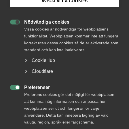
AVBÖJ ALLA COOKIES
Bli medlem
Logga in
Nödvändiga cookies

Logga in på Arbetsgivarguiden
Vissa cookies är nödvändiga för webbplatsens
funktionalitet. Webbplatsen kommer inte att fungera
Bli medlem
korrekt utan dessa cookies så de är aktiverade som
Sök på almega.se
standard och kan inte inaktiveras.
CookieHub
Press
Cloudflare
In English
Cookie-inställningar
Preferenser
DU KANSKE OCKSÅ ÄR INTRESSERAD AV

Preferens cookies gör det möjligt för webbplatsen
DETTA?
att komma ihåg information och anpassa hur
webbplatsen ser ut och fungerar för varje
användare. Detta kan innebära lagring av vald
valuta, region, språk eller färgschema.