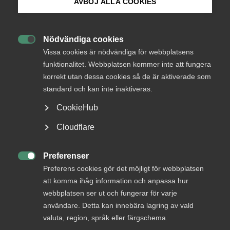
Endast tillgänglig för
AVBÖJ ALLA COOKIES
medlemmar
Bli medlem
Nödvändiga cookies

Logga in på Arbetsgivarguiden
Vissa cookies är nödvändiga för webbplatsens
Logga in
funktionalitet. Webbplatsen kommer inte att fungera
korrekt utan dessa cookies så de är aktiverade som
Sök på almega.se
standard och kan inte inaktiveras.
Bli medlem
CookieHub
Press
Cloudflare
In English
Cookie-inställningar
Preferenser

Preferens cookies gör det möjligt för webbplatsen
att komma ihåg information och anpassa hur
DU KANSKE OCKSÅ ÄR INTRESSERAD AV
webbplatsen ser ut och fungerar för varje
DETTA?
användare. Detta kan innebära lagring av vald
valuta, region, språk eller färgschema.