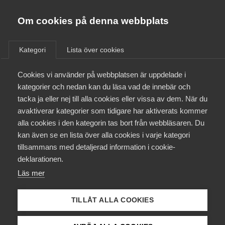
Almega
Förbund
Om cookies på denna webbplats
Almega Tjänste­förbunden
/
Aktuellt
/
Arbetsgivarnytt
/
Om Almega
Kategori
Lista över cookies
Almega Tjänste­företagen
Aktuellt
Cookies vi använder på webbplatsen är uppdelade i
Almega Utbildning
Nya samlade regler om
kategorier och nedan kan du läsa vad de innebär och
kameraövervakning –
Innovations­företagen
tacka ja eller nej till alla cookies eller vissa av dem. När du
Medlemskapet
Utveckling & Tjänster
avaktiverar kategorier som tidigare har aktiverats kommer
Kompetens­företagen
alla cookies i den kategorin tas bort från webbläsaren. Du
Mina sidor
kan även se en lista över alla cookies i varje kategori
Medie­företagen
Okategoriserade
25 juni 2013
Arbetsgivarnytt
tillsammans med detaljerad information i cookie-
Kontakt
Säkerhets­företagen
deklarationen.
Läs mer
Tåg­företagen
Kurser & utbildningar
Vård­företagarna
TILLÅT ALLA COOKIES
Påverkansarbete