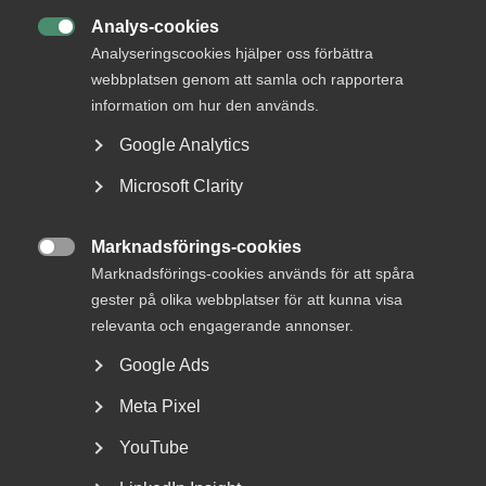
Analys-cookies

Analyseringscookies hjälper oss förbättra
webbplatsen genom att samla och rapportera
information om hur den används.
Google Analytics
Microsoft Clarity
EU förenklar AI-reglerna –
Almegas expert reder ut
Marknadsförings-cookies

Marknadsförings-cookies används för att spåra
Nytt förenklingspaket EU:s AI-förordning är världens
gester på olika webbplatser för att kunna visa
första heltäckande lagstiftning för artificiell...
relevanta och engagerande annonser.
Google Ads
Meta Pixel
YouTube