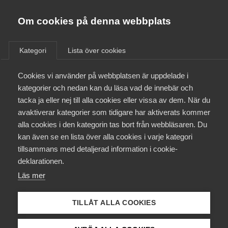
Almega
Förbund
Om cookies på denna webbplats
Almega Tjänste­förbunden
/
Aktuellt
/
Arbetsgivarnytt
/
Om Almega
Kategori
Lista över cookies
Almega Tjänste­företagen
Aktuellt
Cookies vi använder på webbplatsen är uppdelade i
Almega Utbildning
Nya samlade regler om
kategorier och nedan kan du läsa vad de innebär och
kameraövervakning –
Innovations­företagen
tacka ja eller nej till alla cookies eller vissa av dem. När du
Medlemskapet
Utbildnings­företag
avaktiverar kategorier som tidigare har aktiverats kommer
Kompetens­företagen
alla cookies i den kategorin tas bort från webbläsaren. Du
Mina sidor
kan även se en lista över alla cookies i varje kategori
Medie­företagen
Okategoriserade
25 juni 2013
Arbetsgivarnytt
tillsammans med detaljerad information i cookie-
Kontakt
Säkerhets­företagen
deklarationen.
Läs mer
Tåg­företagen
Kurser & utbildningar
Vård­företagarna
TILLÅT ALLA COOKIES
Påverkansarbete