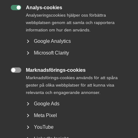
Analys-cookies

Analyseringscookies hjälper oss förbättra
webbplatsen genom att samla och rapportera
information om hur den används.
Google Analytics
Microsoft Clarity
Fler företag omfattas av nya
cybersäkerhetslagen
Marknadsförings-cookies

Marknadsförings-cookies används för att spåra
Vilka företag omfattas av lagen och vad händer om man
gester på olika webbplatser för att kunna visa
inte uppfyller kraven? Almegas expert Lisa Lilliehöök...
relevanta och engagerande annonser.
Google Ads
Meta Pixel
YouTube