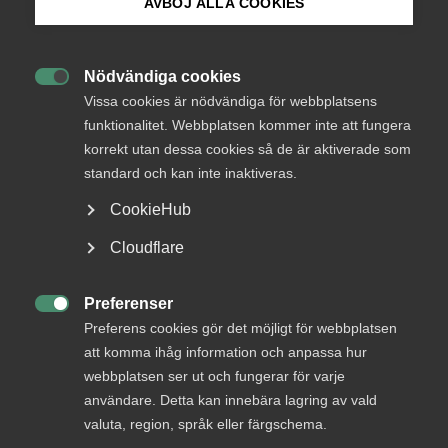
Endast tillgänglig för
AVBÖJ ALLA COOKIES
medlemmar
Bli medlem
Nödvändiga cookies

Logga in på Arbetsgivarguiden
Vissa cookies är nödvändiga för webbplatsens
Logga in
funktionalitet. Webbplatsen kommer inte att fungera
korrekt utan dessa cookies så de är aktiverade som
Sök på almega.se
standard och kan inte inaktiveras.
Bli medlem
CookieHub
Press
Cloudflare
In English
Cookie-inställningar
Preferenser

Preferens cookies gör det möjligt för webbplatsen
att komma ihåg information och anpassa hur
DU KANSKE OCKSÅ ÄR INTRESSERAD AV
webbplatsen ser ut och fungerar för varje
DETTA?
användare. Detta kan innebära lagring av vald
valuta, region, språk eller färgschema.