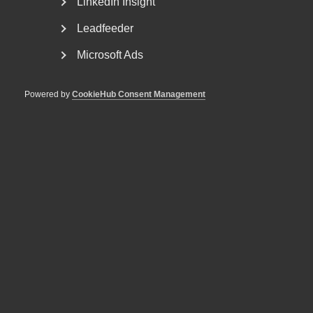
LinkedIn Insight
Leadfeeder
Microsoft Ads
Uppsägning vid varaktig
nedsatt arbetsförmåga -
Powered by
CookieHub Consent Management
omplaceringsskyldighet och
diskriminering
AD 2026 nr 39 Fråga om Kriminalvården haft sakliga skäl
för att säga upp en arbetstagare som pga.
funktionsnedsättning...