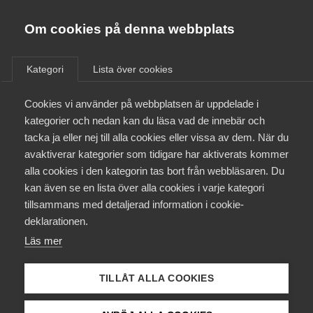
Almega
Förbund
Om cookies på denna webbplats
Almega Tjänste­förbunden
/
Aktuellt
/
Arbetsgivarnytt
/
Om Almega
Kategori
Lista över cookies
Almega Tjänste­företagen
Aktuellt
Cookies vi använder på webbplatsen är uppdelade i
Almega Utbildning
Anmälningsskyldighet vid
kategorier och nedan kan du läsa vad de innebär och
utstationering – Svenska
Innovations­företagen
tacka ja eller nej till alla cookies eller vissa av dem. När du
Medlemskapet
Teknik&Design­företagen
avaktiverar kategorier som tidigare har aktiverats kommer
Kompetens­företagen
alla cookies i den kategorin tas bort från webbläsaren. Du
Mina sidor
kan även se en lista över alla cookies i varje kategori
Medie­företagen
Okategoriserade
25 juni 2013
Arbetsgivarnytt
tillsammans med detaljerad information i cookie-
Kontakt
Säkerhets­företagen
deklarationen.
Läs mer
Tåg­företagen
Kurser & utbildningar
Vård­företagarna
TILLÅT ALLA COOKIES
Påverkansarbete