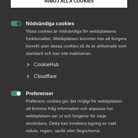
Endast tillgänglig för
AVBÖJ ALLA COOKIES
medlemmar
Bli medlem
Nödvändiga cookies

Logga in på Arbetsgivarguiden
Vissa cookies är nödvändiga för webbplatsens
Logga in
funktionalitet. Webbplatsen kommer inte att fungera
korrekt utan dessa cookies så de är aktiverade som
Sök på almega.se
standard och kan inte inaktiveras.
Bli medlem
CookieHub
Press
Cloudflare
In English
Cookie-inställningar
Preferenser

Preferens cookies gör det möjligt för webbplatsen
att komma ihåg information och anpassa hur
DU KANSKE OCKSÅ ÄR INTRESSERAD AV
webbplatsen ser ut och fungerar för varje
DETTA?
användare. Detta kan innebära lagring av vald
valuta, region, språk eller färgschema.