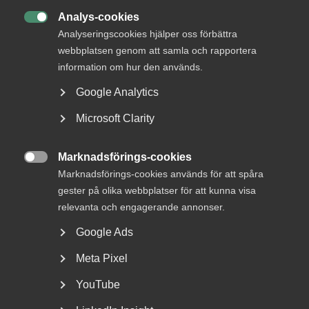
Analys-cookies

Analyseringscookies hjälper oss förbättra
webbplatsen genom att samla och rapportera
information om hur den används.
Google Analytics
Microsoft Clarity
Nyheter om arbetstillstånd
sommaren 2026: Vad gäller?
Marknadsförings-cookies

Marknadsförings-cookies används för att spåra
För arbetsgivare innebär årets förändringar bland annat
gester på olika webbplatser för att kunna visa
nya lönekrav för arbetstillstånd, skärpta krav...
relevanta och engagerande annonser.
Google Ads
Meta Pixel
YouTube