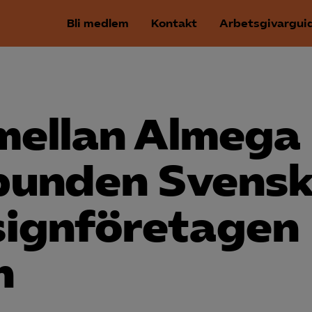
Bli medlem
Kontakt
Arbetsgivargui
 mellan Almega
rbunden Svens
ign­företagen
n