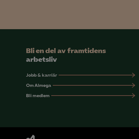
Mar

Mark
visa
Bli en del av framtidens
arbetsliv
Jobb & karriär
Om Almega
Bli medlem