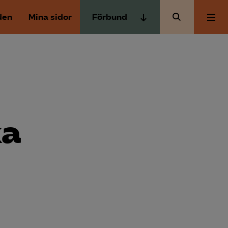
den
Mina sidor
Förbund
Almega Tjänste­förbunden
Om Almega
Almega Tjänste­företagen
Almega Utbildning
Aktuellt
Innovations­företagen
Kompetens­företagen
ka
Medlemskapet
Medie­företagen
Säkerhets­företagen
Mina sidor
Tåg­företagen
Kontakt
Vård­företagarna