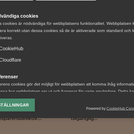
 DETTA?
vändiga cookies
a cookies är nödvändiga för webbplatsens funktionalitet. Webbplatsen 
era korrekt utan dessa cookies så de är aktiverade som standard och k
tiveras.
CookieHub
Cloudflare
ringen får kritik
Almega erbjuder
lmega i Lag &
stödd rådgivning 
ferenser
l
medlemsföretag
erens cookies gör det möjligt för webbplatsen att komma ihåg informat
ssa hur webbplatsen ser ut och fungerar för varje användare. Detta k
 meddelades att regeringen
Med hjälp av generativ AI bl
ing av vald valuta, region, språk eller färgschema.
ägger de lagändringar som
informationen i Almegas g
STÄLLNINGAR
Powered by
CookieHub Con
omföra EU:s
Arbetsgivarguide nu ännu 
lys-cookies
sparensdirektiv....
tillgänglig...
yseringscookies hjälper oss förbättra webbplatsen genom att samla oc
rmation om hur den används.