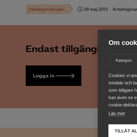
Okategoriserade
28 maj 2013
Arbetsgiva
Om cooki
Endast tillgänglig för 
Kategori
Logga in
Bli medlem
Cookies vi an
innebär och tac
som tidigare h
kan även se en
cookie-deklara
Läs mer
TILLÅT A