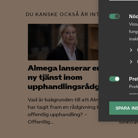
DU KANSKE OCKSÅ ÄR INTRESSERAD AV
Nöd

Viss
fung
inak
Almega lanserar en
Rege
ny tjänst inom
av A
Pre

upphandlingsrådgivning
Avta
Pref
anpa
Vad är bakgrunden till att Almega
Nyligen
lagr
har tagit fram en rådgivning kring
senarel
SPARA IN
offentlig upphandling? –
ska gen
Ana

Offentlig...
lönetran
Anal
info