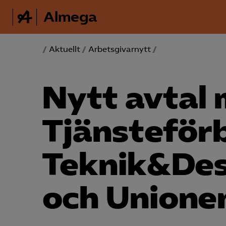
Almega
/
Aktuellt
/
Arbetsgivarnytt
/
Nytt avtal
Tjänste­fö
Teknik&Des
och Unione