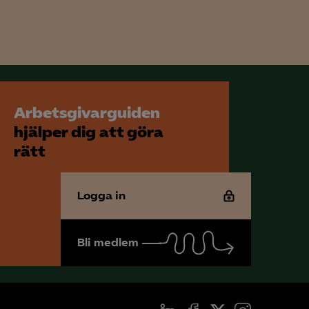
för att kunna
Arbetsgivarguiden
hjälper dig att göra
rätt
Logga in
Bli medlem