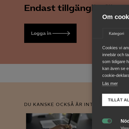
Endast tillgänglig för 
Om cooki
Logga in
Bli medlem
Kategori
Cookies vi an
innebär och tac
som tidigare h
kan även se en
cookie-deklara
Läs mer
TILLÅT A
DU KANSKE OCKSÅ ÄR INTRESSERAD AV
Nöd

Viss