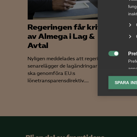
fung
inak
Regeringen får kritik
Alme
av Almega i Lag &
ny t
Avtal
upph
Pre
Nyligen meddelades att regeringen
Vad är 

Pref
senarelägger de lagändringar som
har tag
anpa
ska genomföra EU:s
offentl
lagr
lönetransparensdirektiv....
Offentli
SPARA IN
Ana

Anal
info