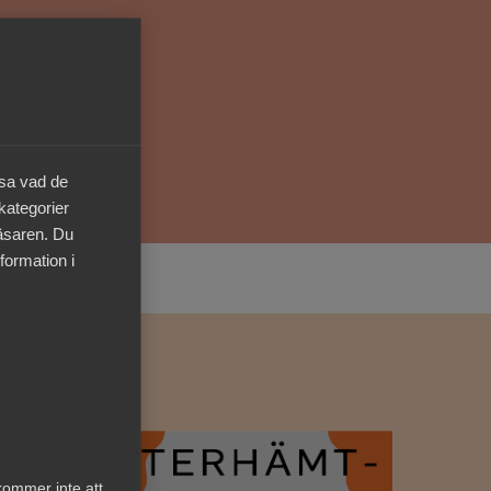
Kurser & utbildningar
Påverkansarbete
Bli medlem
äsa vad de
 kategorier
Logga in på
läsaren. Du
Arbetsgivarguiden
formation i
Sök på almega.se
Press
In English
Cookie-inställningar
kommer inte att