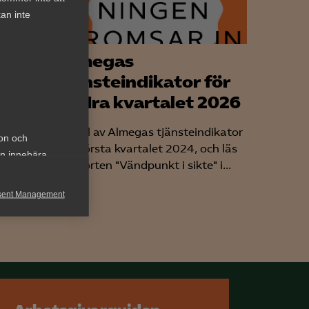
an inte
 AI-
Almegas
till
tjänsteindikator för
en
andra kvartalet 2026
ir
Ta del av Almegas tjänsteindikator
ion och
edigna
för första kvartalet 2024, och läs
an innebära
mer
rapporten "Vändpunkt i sikte" i...
sent Management
h rapportera