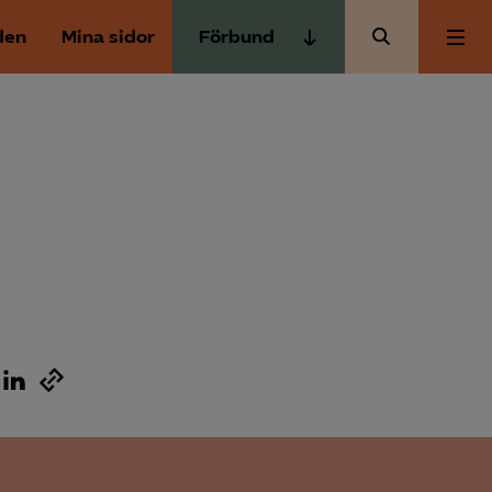
den
Mina sidor
Förbund
Almega Tjänste­förbunden
Om Almega
Almega Tjänste­företagen
Almega Utbildning
Aktuellt
Innovations­företagen
Kompetens­företagen
Medlemskapet
Medie­företagen
Säkerhets­företagen
Mina sidor
Tåg­företagen
Kontakt
Vård­företagarna