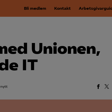
Bli medlem
Kontakt
Arbetsgivargui
 med Unionen,
de IT
rnytt