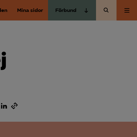
den
Mina sidor
Förbund
Almega Tjänste­förbunden
Om Almega
Almega Tjänste­företagen
Almega Utbildning
j
Aktuellt
Innovations­företagen
Kompetens­företagen
Medlemskapet
Medie­företagen
Säkerhets­företagen
Mina sidor
Tåg­företagen
Kontakt
Vård­företagarna