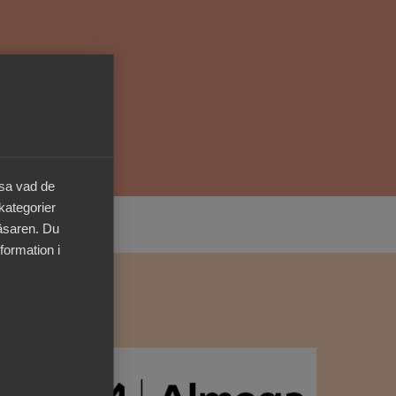
Kurser & utbildningar
Påverkansarbete
Bli medlem
äsa vad de
Logga in på
Arbetsgivarguiden
 kategorier
läsaren. Du
Sök på almega.se
formation i
Press
In English
Cookie-inställningar