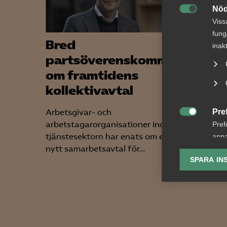
Nöd

Viss
fung
Bred
Tvis
inak
partsöverenskommelse
lön 
om framtidens
upps
kollektivavtal
bema
Pre
Arbetsgivar- och
AD 2026

arbetstagarorganisationer inom
framgår
Pref
tjänstesektorn har enats om ett
arbetst
anpa
nytt samarbetsavtal för...
uppsägn
lagr
SPARA IN
Ana

Anal
info