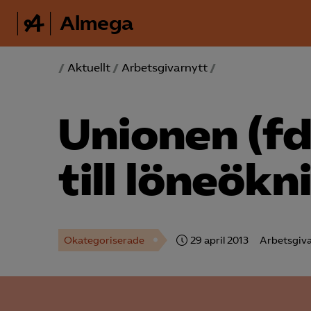
Almega
/
Aktuellt
/
Arbetsgivarnytt
/
Unionen (fd
till löneök
Okategoriserade
29 april 2013
Arbetsgiva