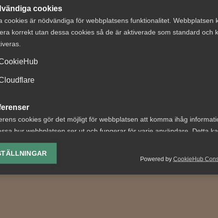
vändiga cookies
a cookies är nödvändiga för webbplatsens funktionalitet. Webbplatsen 
era korrekt utan dessa cookies så de är aktiverade som standard och k
t om avtalsenlig
Vad händer i frå
tiveras.
under
om
CookieHub
ägningstid i
lönetransparens
Cloudflare
nningsföretag
Regeringen backade från s
lagrådsremiss om EU:s
ferenser
 nr 8 Av byggavtalet
lönetransparensdirektiv ef
 att en uppsagd
erens cookies gör det möjligt för webbplatsen att komma ihåg informat
kritik, bland annat från...
agare har rätt att under
ssa hur webbplatsen ser ut och fungerar för varje användare. Detta k
ingstid behålla...
ing av vald valuta, region, språk eller färgschema.
STÄLLNINGAR
Powered by
CookieHub Con
lys-cookies
yseringscookies hjälper oss förbättra webbplatsen genom att samla oc
rmation om hur den används.
Google Analytics