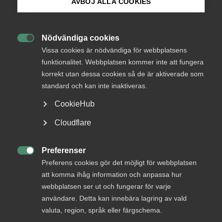
medlemmar
AVBÖJ ALLA COOKIES
Bli medlem
Nödvändiga cookies
Logga in

Logga in på Arbetsgivarguiden
Vissa cookies är nödvändiga för webbplatsens
funktionalitet. Webbplatsen kommer inte att fungera
korrekt utan dessa cookies så de är aktiverade som
Sök på almega.se
Bli medlem
standard och kan inte inaktiveras.
CookieHub
Press
Cloudflare
In English
Cookie-inställningar
Preferenser

Preferens cookies gör det möjligt för webbplatsen
DU KANSKE OCKSÅ ÄR INTRESSERAD AV
att komma ihåg information och anpassa hur
DETTA?
webbplatsen ser ut och fungerar för varje
användare. Detta kan innebära lagring av vald
valuta, region, språk eller färgschema.