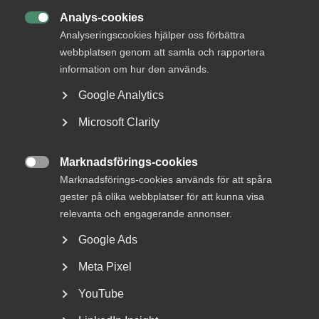
Analys-cookies

Analyseringscookies hjälper oss förbättra
webbplatsen genom att samla och rapportera
information om hur den används.
Google Analytics
Bred partsöverenskommelse om
Microsoft Clarity
framtidens kollektivavtal
Arbetsgivar- och arbetstagarorganisationer inom
Marknadsförings-cookies

tjänstesektorn har enats om ett nytt samarbetsavtal
Marknadsförings-cookies används för att spåra
för...
gester på olika webbplatser för att kunna visa
relevanta och engagerande annonser.
Google Ads
Meta Pixel
YouTube