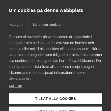
Almega
Förbund
Om cookies på denna webbplats
Almega Tjänste­förbunden
/
Aktuellt
/
Arbetsgivarnytt
/
Om Almega
Kategori
Lista över cookies
Almega Tjänste­företagen
Aktuellt
Cookies vi använder på webbplatsen är uppdelade i
Almega Utbildning
Akademiker­förbunden nytt
kategorier och nedan kan du läsa vad de innebär och
avtal avseende tjänstemän
Innovations­företagen
tacka ja eller nej till alla cookies eller vissa av dem. När du
Medlemskapet
avaktiverar kategorier som tidigare har aktiverats kommer
Kompetens­företagen
alla cookies i den kategorin tas bort från webbläsaren. Du
Mina sidor
Okategoriserade
24 april 2013
Arbetsgivarnytt
kan även se en lista över alla cookies i varje kategori
Medie­företagen
tillsammans med detaljerad information i cookie-
Kontakt
Säkerhets­företagen
deklarationen.
Läs mer
Tåg­företagen
Kurser & utbildningar
Vård­företagarna
TILLÅT ALLA COOKIES
Påverkansarbete
Endast tillgänglig för