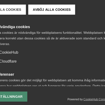
1 januari 2025 trädde en ny
arbetsgivare ska lämna uppg
LLA COOKIES
AVBÖJ ALLA COOKIES
medarbetares frånvaro. Du
arbetsgivardeklarationen.
vändiga cookies
a cookies är nödvändiga för webbplatsens funktionalitet. Webbplatsen 
era korrekt utan dessa cookies så de är aktiverade som standard och k
tiveras.
CookieHub
Cloudflare
Rådgivning, hjälp och
kontakt
ferenser
erens cookies gör det möjligt för webbplatsen att komma ihåg informat
Rådgivning och hjälp
ssa hur webbplatsen ser ut och fungerar för varje användare. Detta k
ing av vald valuta, region, språk eller färgschema.
Mina sidor
STÄLLNINGAR
Powered by
CookieHub Con
Kontakta Almega
lys-cookies