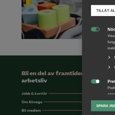
TILLÅT A
Nöd

Viss
fung
inak
Bli en del av framtidens
arbetsliv
Pre

Pref
Jobb & karriär
anpa
lagr
Om Almega
SPARA IN
Bli medlem
Ana