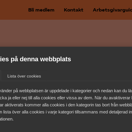
Bli medlem
Kontakt
Arbetsgivargui
es på denna webbplats
Lista över cookies
Arbetsgivarfrågor
1
vänder på webbplatsen är uppdelade i kategorier och nedan kan du l
ka ja eller nej till alla cookies eller vissa av dem. När du avaktiverar
Nu ska arbet
ar aktiverats kommer alla cookies i den kategorin tas bort från webb
frånvaro för 
 lista över alla cookies i varje kategori tillsammans med detaljerad in
tionen.
föräldraledig