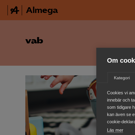
Almega
vab
Om cooki
Kategori
Cookies vi an
innebär och tac
som tidigare h
kan även se en
cookie-deklara
Läs mer