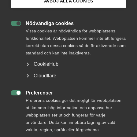
AVBÖJ ALLA COOKIES
Bli medlem
Nödvändiga cookies

Logga in på Arbetsgivarguiden
Vissa cookies är nödvändiga för webbplatsens
funktionalitet. Webbplatsen kommer inte att fungera
korrekt utan dessa cookies så de är aktiverade som
Sök på almega.se
Status
standard och kan inte inaktiveras.
Besvarad
CookieHub
Från
Press
Finansdepartementet
Cloudflare
In English
Svar senast
Cookie-inställningar
Preferenser

Preferens cookies gör det möjligt för webbplatsen
Läs remissen
att komma ihåg information och anpassa hur
webbplatsen ser ut och fungerar för varje
användare. Detta kan innebära lagring av vald
valuta, region, språk eller färgschema.