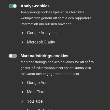
Bli en del av framtidens
Analys-cookies
arbetsliv

Analyseringscookies hjälper oss förbättra
webbplatsen genom att samla och rapportera
Jobb & karriär
information om hur den används.
Om Almega
Google Analytics
Bli medlem
Microsoft Clarity
Rådgivning, hjälp och
kontakt
Marknadsförings-cookies

Marknadsförings-cookies används för att spåra
Rådgivning och hjälp
gester på olika webbplatser för att kunna visa
relevanta och engagerande annonser.
Mina sidor
Google Ads
Kontakta Almega
Meta Pixel
Arbetsgivarguiden
YouTube
hjälper dig att göra rätt