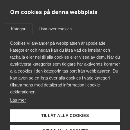
Almega
Förbund
Om cookies på denna webbplats
Almega Tjänste­förbunden
Aktuellt
/
Remisser
Om Almega
Kategori
Lista över cookies
Almega Tjänste­företagen
Aktuellt
Cookies vi använder på webbplatsen är uppdelade i
Almega Utbildning
Vissa inkomstskatte- och
kategorier och nedan kan du läsa vad de innebär och
socialavgifts­frågor inför
Innovations­företagen
tacka ja eller nej till alla cookies eller vissa av dem. När du
Medlemskapet
budgetpropositionen för
avaktiverar kategorier som tidigare har aktiverats kommer
Kompetens­företagen
2015
alla cookies i den kategorin tas bort från webbläsaren. Du
Mina sidor
kan även se en lista över alla cookies i varje kategori
Medie­företagen
tillsammans med detaljerad information i cookie-
Kontakt
Säkerhets­företagen
Remiss
deklarationen.
Läs mer
Tåg­företagen
Kurser & utbildningar
Vård­företagarna
Läs
remissvaret
från Bemanningsföretagen
TILLÅT ALLA COOKIES
Påverkansarbete
Läs
remissvaret
från Almega