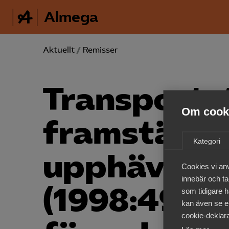
Almega
Aktuellt
/
Remisser
Transport­s
Om cooki
framställa
Kategori
upphävande
Cookies vi an
innebär och tac
(1998:492) 
som tidigare h
kan även se en
cookie-deklara