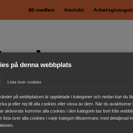
Bli medlem
Kontakt
Arbetsgivargui
tyrelsens
es på denna webbplats
n om
Lista över cookies
 av lagen
vänder på webbplatsen är uppdelade i kategorier och nedan kan du l
ka ja eller nej till alla cookies eller vissa av dem. När du avaktiverar
och
ar aktiverats kommer alla cookies i den kategorin tas bort från webb
 lista över alla cookies i varje kategori tillsammans med detaljerad in
tionen.