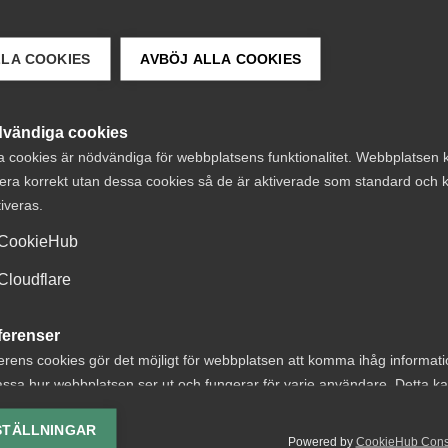
en (1998:780) 
g
LLA COOKIES
AVBÖJ ALLA COOKIES
vändiga cookies
a cookies är nödvändiga för webbplatsens funktionalitet. Webbplatsen 
era korrekt utan dessa cookies så de är aktiverade som standard och k
tiveras.
CookieHub
Cloudflare
Rådgivning, hjälp och
ferenser
kontakt
erens cookies gör det möjligt för webbplatsen att komma ihåg informat
ssa hur webbplatsen ser ut och fungerar för varje användare. Detta k
Rådgivning och hjälp
ing av vald valuta, region, språk eller färgschema.
STÄLLNINGAR
Mina sidor
Powered by
CookieHub Con