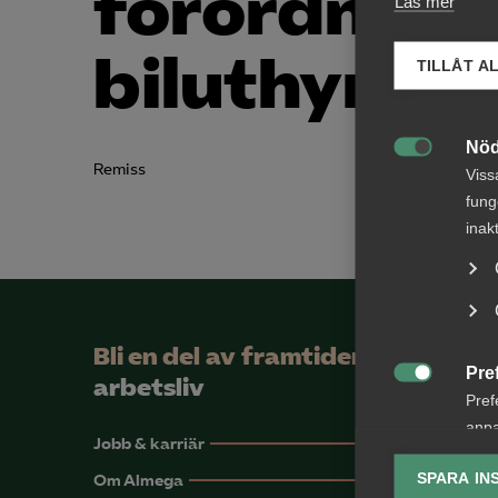
förordning
Läs mer
biluthyrnin
TILLÅT A
Nöd

Remiss
Viss
fung
inak
Bli en del av framtidens
Pre
arbetsliv

Pref
anpa
Jobb & karriär
lagr
SPARA IN
Om Almega