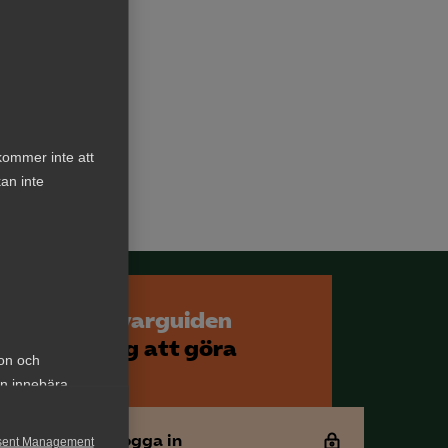
om
Kurser & utbildningar
Påverkansarbete
kommer inte att
Bli medlem
an inte
Logga in på
Arbetsgivarguiden
Sök på almega.se
Arbetsgivarguiden
hjälper dig att göra
ion och
Press
rätt
an innebära
In English
Cookie-inställningar
Logga in
sent Management