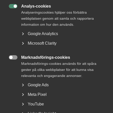
Analys-cookies
Status

Besvarad
Analyseringscookies hjälper oss förbättra
webbplatsen genom att samla och rapportera
Från
information om hur den används.
Finansdepartementet
Google Analytics
Svar senast
3 januari 2025
Microsoft Clarity
Marknadsförings-cookies
Läs mer om remissyttrandet här

Marknadsförings-cookies används för att spåra
gester på olika webbplatser för att kunna visa
KONTAKTPERSON
relevanta och engagerande annonser.
Google Ads
Ulrica Dyrke
Meta Pixel
Jurist och Näringspolitisk expert
Stockholm
YouTube