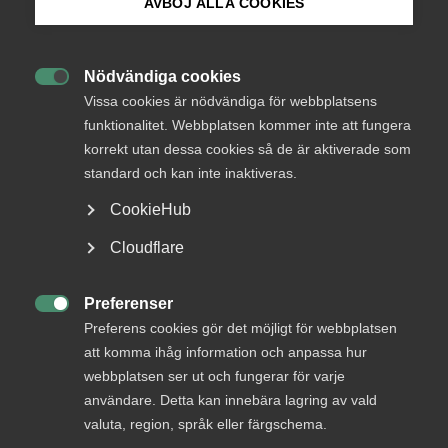
AVBÖJ ALLA COOKIES
representerar vi cirka 11 500 företag i ett 60-tal branscher
Bli medlem
som sysselsätter omkring 600 000 medarbetare. Almega
är den största förbundsgruppen inom Svenskt Näringsliv.
Nödvändiga cookies

Logga in på Arbetsgivarguiden
Vissa cookies är nödvändiga för webbplatsens
Almega har tagit del av rubricerad promemoria. Vi bedömer
funktionalitet. Webbplatsen kommer inte att fungera
att förslagen ur ett konkurrensperspektiv bör minska
utrymmet för oseriösa aktörer och därmed skapa bättre
korrekt utan dessa cookies så de är aktiverade som
Sök på almega.se
konkurrensförhållanden för de många seriösa företagen.
standard och kan inte inaktiveras.
Ur det perspektivet ser vi positivt på förslagen.
CookieHub
Almega ansluter sig i övrigt till vad som framförs i
Press
Cloudflare
remissyttrandet från Näringslivets skattedelegation,
In English
NSD.
Cookie-inställningar
Preferenser

Preferens cookies gör det möjligt för webbplatsen
Almega-remissyttrande-Godkannande-for-F-skatt-
att komma ihåg information och anpassa hur
nya-hinder-och-aterkallelsegrunder
webbplatsen ser ut och fungerar för varje
användare. Detta kan innebära lagring av vald
valuta, region, språk eller färgschema.