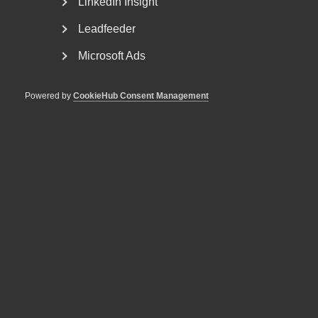
LinkedIn Insight
+46 8 762 69 64
+46 70 364 79 56
Leadfeeder
E-post
Microsoft Ads
Läs mer
Powered by
CookieHub Consent Management
MER OM OSUND KONKURRENS
10 juni
Nyheter
Ny lag om offentlig sälj­
verksamhet den 1 augusti
1 april
Nyheter
Konkurrensverket ges nya
verktyg