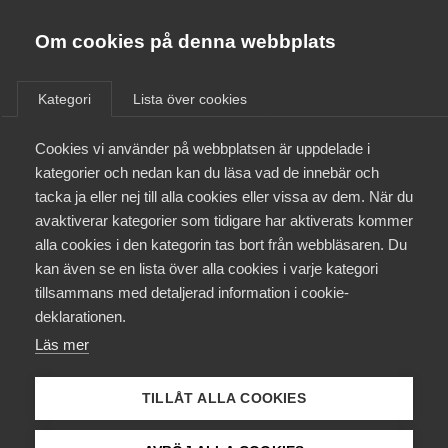
Almega
Förbund
Om cookies på denna webbplats
Almega Tjänste­förbunden
Aktuellt
/
Remisser
Om Almega
Kategori
Lista över cookies
Almega Tjänste­företagen
Aktuellt
Cookies vi använder på webbplatsen är uppdelade i
Almega Utbildning
Remissyttrande –
kategorier och nedan kan du läsa vad de innebär och
”Godkännande för F-skatt –
Innovations­företagen
tacka ja eller nej till alla cookies eller vissa av dem. När du
Medlemskapet
nya hinder och
avaktiverar kategorier som tidigare har aktiverats kommer
Kompetens­företagen
återkallelsegrunder”
alla cookies i den kategorin tas bort från webbläsaren. Du
Mina sidor
kan även se en lista över alla cookies i varje kategori
Medie­företagen
tillsammans med detaljerad information i cookie-
Kontakt
Säkerhets­företagen
deklarationen.
Osund konkurrens
Remiss
Läs mer
Tåg­företagen
Kurser & utbildningar
Vård­företagarna
TILLÅT ALLA COOKIES
Påverkansarbete
Almega är Sveriges största arbetsgivar- och
branschorganisation för tjänsteföretag. Idag