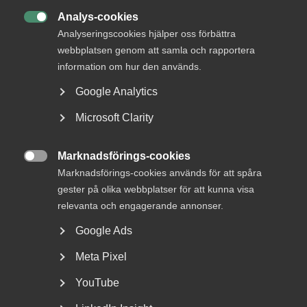
arbetsliv
Analys-cookies

Analyseringscookies hjälper oss förbättra
Jobb & karriär
webbplatsen genom att samla och rapportera
Om Almega
information om hur den används.
Bli medlem
Google Analytics
Microsoft Clarity
Rådgivning, hjälp och
kontakt
Marknadsförings-cookies

Marknadsförings-cookies används för att spåra
Rådgivning och hjälp
gester på olika webbplatser för att kunna visa
Mina sidor
relevanta och engagerande annonser.
Kontakta Almega
Google Ads
Meta Pixel
Arbetsgivarguiden
YouTube
hjälper dig att göra rätt