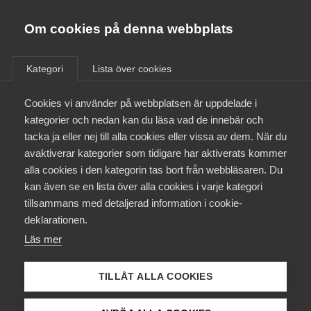
Almega
Förbund
Om cookies på denna webbplats
Almega Tjänste­förbunden
Aktuellt
/
Remisser
Om Almega
Kategori
Lista över cookies
Almega Tjänste­företagen
Aktuellt
Cookies vi använder på webbplatsen är uppdelade i
Almega Utbildning
Remiss av rapporten
kategorier och nedan kan du läsa vad de innebär och
”Research quality evaluation
Innovations­företagen
tacka ja eller nej till alla cookies eller vissa av dem. När du
Medlemskapet
in Sweden – FOKUS” rörande
avaktiverar kategorier som tidigare har aktiverats kommer
Kompetens­företagen
modell för resursfördelning
alla cookies i den kategorin tas bort från webbläsaren. Du
Mina sidor
kan även se en lista över alla cookies i varje kategori
Medie­företagen
till universitet och högskolor
tillsammans med detaljerad information i cookie-
innefattande sakkunnig
Kontakt
Säkerhets­företagen
deklarationen.
granskning av forskningens
Läs mer
Tåg­företagen
Kurser & utbildningar
kvalitet och relevans
Vård­företagarna
TILLÅT ALLA COOKIES
Påverkansarbete
Remiss