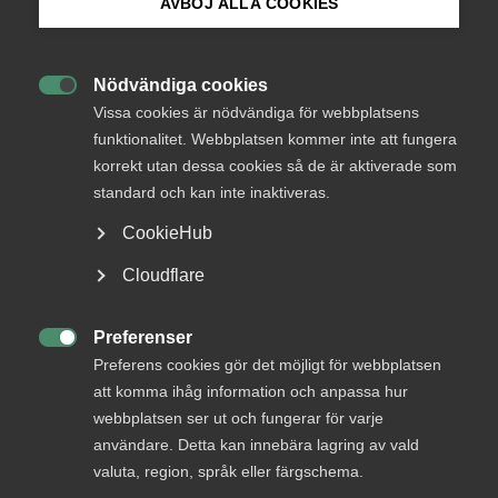
AVBÖJ ALLA COOKIES
Bli medlem
Nödvändiga cookies

Logga in på Arbetsgivarguiden
Vissa cookies är nödvändiga för webbplatsens
funktionalitet. Webbplatsen kommer inte att fungera
Status
korrekt utan dessa cookies så de är aktiverade som
Sök på almega.se
Under bearbetning
standard och kan inte inaktiveras.
Från
Utbildningsdepartementet
CookieHub
Press
Svar senast
Cloudflare
11 januari 2016
In English
Cookie-inställningar
Preferenser

Preferens cookies gör det möjligt för webbplatsen
Läs remissen
att komma ihåg information och anpassa hur
webbplatsen ser ut och fungerar för varje
användare. Detta kan innebära lagring av vald
valuta, region, språk eller färgschema.
Bli en del av framtidens