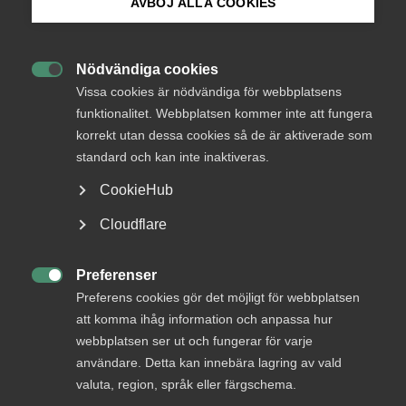
AVBÖJ ALLA COOKIES
Status
Under bearbetning
Bli medlem
Från
Nödvändiga cookies
Utbildningsdepartementet

Logga in på Arbetsgivarguiden
Vissa cookies är nödvändiga för webbplatsens
Svar senast
funktionalitet. Webbplatsen kommer inte att fungera
23 oktober 2015
korrekt utan dessa cookies så de är aktiverade som
Sök på almega.se
standard och kan inte inaktiveras.
CookieHub
Press
Bli en del av framtidens
Cloudflare
arbetsliv
In English
Cookie-inställningar
Preferenser
Jobb & karriär

Preferens cookies gör det möjligt för webbplatsen
Om Almega
att komma ihåg information och anpassa hur
webbplatsen ser ut och fungerar för varje
Bli medlem
användare. Detta kan innebära lagring av vald
valuta, region, språk eller färgschema.
Rådgivning, hjälp och