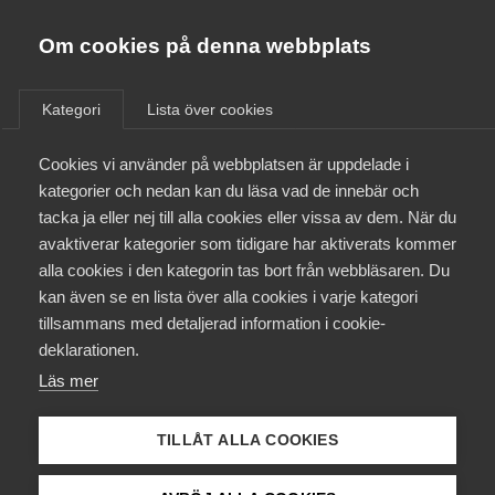
Almega
Förbund
Om cookies på denna webbplats
Almega Tjänste­förbunden
Aktuellt
/
Remisser
Om Almega
Kategori
Lista över cookies
Almega Tjänste­företagen
Aktuellt
Cookies vi använder på webbplatsen är uppdelade i
Almega Utbildning
Remiss av promemorian
kategorier och nedan kan du läsa vad de innebär och
Förslag om
Innovations­företagen
tacka ja eller nej till alla cookies eller vissa av dem. När du
Medlemskapet
utbildningsgaranti i
avaktiverar kategorier som tidigare har aktiverats kommer
Kompetens­företagen
gymnasieskolan
alla cookies i den kategorin tas bort från webbläsaren. Du
Mina sidor
kan även se en lista över alla cookies i varje kategori
Medie­företagen
tillsammans med detaljerad information i cookie-
Kontakt
Säkerhets­företagen
Remiss
deklarationen.
Läs mer
Tåg­företagen
Kurser & utbildningar
Vård­företagarna
TILLÅT ALLA COOKIES
Påverkansarbete