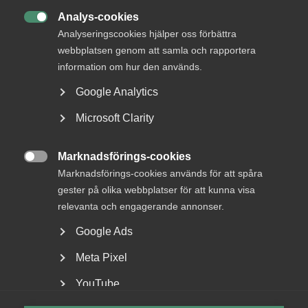
kontakt
Analys-cookies

Analyseringscookies hjälper oss förbättra
Rådgivning och hjälp
webbplatsen genom att samla och rapportera
information om hur den används.
Mina sidor
Kontakta Almega
Google Analytics
Microsoft Clarity
Arbetsgivarguiden
Marknadsförings-cookies
hjälper dig att göra rätt

Marknadsförings-cookies används för att spåra
gester på olika webbplatser för att kunna visa
Logga in
relevanta och engagerande annonser.
Google Ads
Bli medlem
Meta Pixel
YouTube