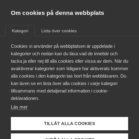
Almega
Förbund
Om cookies på denna webbplats
Almega Tjänste­förbunden
Aktuellt
/
Remisser
Om Almega
Kategori
Lista över cookies
Almega Tjänste­företagen
Aktuellt
Cookies vi använder på webbplatsen är uppdelade i
Almega Utbildning
Remiss av departements­
kategorier och nedan kan du läsa vad de innebär och
promemorian Ersättning vid
Innovations­företagen
tacka ja eller nej till alla cookies eller vissa av dem. När du
Medlemskapet
expropriation av bostäder
avaktiverar kategorier som tidigare har aktiverats kommer
Kompetens­företagen
(Ds 2016:16)
alla cookies i den kategorin tas bort från webbläsaren. Du
Mina sidor
kan även se en lista över alla cookies i varje kategori
Medie­företagen
tillsammans med detaljerad information i cookie-
Kontakt
Säkerhets­företagen
Remiss
deklarationen.
Läs mer
Tåg­företagen
Kurser & utbildningar
Vård­företagarna
TILLÅT ALLA COOKIES
Påverkansarbete