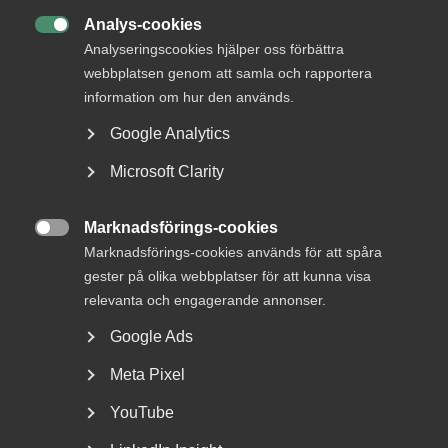
Läs mer
Analys-cookies

Analyseringscookies hjälper oss förbättra
webbplatsen genom att samla och rapportera
Bli en del av framtidens
information om hur den används.
arbetsliv
Google Analytics
Jobb & karriär
Microsoft Clarity
Om Almega
Bli medlem
Marknadsförings-cookies

Marknadsförings-cookies används för att spåra
gester på olika webbplatser för att kunna visa
Rådgivning, hjälp och
relevanta och engagerande annonser.
kontakt
Google Ads
Rådgivning och hjälp
Meta Pixel
Mina sidor
YouTube
Kontakta Almega