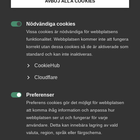
AVBÖJ ALLA COOKIES
Status
Under bearbetning
Bli medlem
Från
Nödvändiga cookies
Justitiedepartementet

Logga in på Arbetsgivarguiden
Vissa cookies är nödvändiga för webbplatsens
Svar senast
funktionalitet. Webbplatsen kommer inte att fungera
30 september 2016
korrekt utan dessa cookies så de är aktiverade som
Sök på almega.se
standard och kan inte inaktiveras.
CookieHub
KONTAKTPERSON
Press
Cloudflare
Anne-Marie Fransson
In English
tf. Förbundsdirektör
Cookie-inställningar
Preferenser

Preferens cookies gör det möjligt för webbplatsen
att komma ihåg information och anpassa hur
+46 8 762 69 50
webbplatsen ser ut och fungerar för varje
+46 70 345 69 50
användare. Detta kan innebära lagring av vald
E-post
valuta, region, språk eller färgschema.