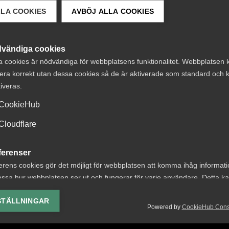
LLA COOKIES
AVBÖJ ALLA COOKIES
vändiga cookies
Rådgivning, hjälp och
a cookies är nödvändiga för webbplatsens funktionalitet. Webbplatsen 
era korrekt utan dessa cookies så de är aktiverade som standard och k
kontakt
tiveras.
Rådgivning och hjälp
CookieHub
Mina sidor
Cloudflare
Kontakta Almega
ferenser
erens cookies gör det möjligt för webbplatsen att komma ihåg informat
ssa hur webbplatsen ser ut och fungerar för varje användare. Detta k
ing av vald valuta, region, språk eller färgschema.
STÄLLNINGAR
Powered by
CookieHub Con
lys-cookies
yseringscookies hjälper oss förbättra webbplatsen genom att samla oc