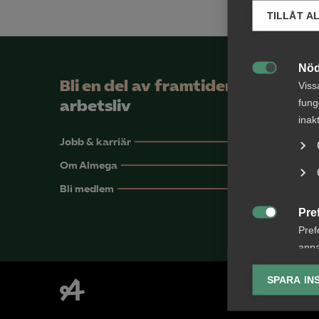
TILLÅT A
Nöd

Bli en del av framtidens
Viss
fung
arbetsliv
inak
Jobb & karriär
Om Almega
Bli medlem
Pre

Pref
anpa
lagr
SPARA IN
Ana

Anal