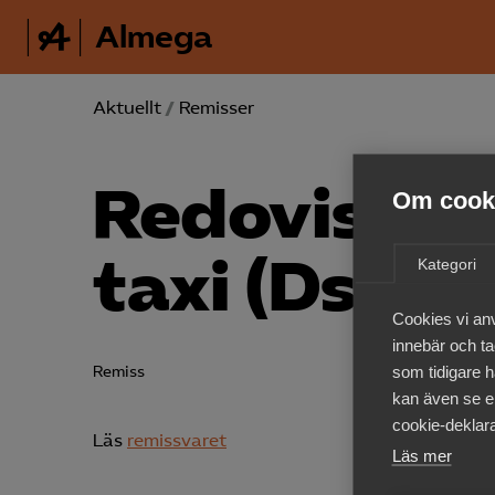
Almega
Aktuellt
/
Remisser
Redovisning
Om cooki
taxi (Ds 201
Kategori
Cookies vi an
innebär och tac
som tidigare h
Remiss
kan även se en
cookie-deklara
Läs
remissvaret
Läs mer