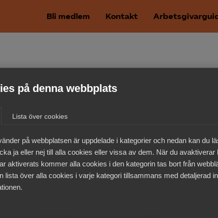
Bli medlem
Kontakt
Arbetsgivargui
scentraler fö
es på denna webbplats
3:66)
Lista över cookies
vänder på webbplatsen är uppdelade i kategorier och nedan kan du l
ka ja eller nej till alla cookies eller vissa av dem. När du avaktiverar
ar aktiverats kommer alla cookies i den kategorin tas bort från webb
 lista över alla cookies i varje kategori tillsammans med detaljerad in
tionen.