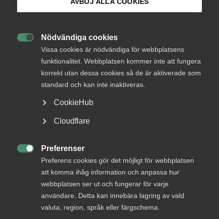
AVBÖJ ALLA COOKIES
Bli medlem
Status
Under bearbetning
Nödvändiga cookies

Logga in på Arbetsgivarguiden
Från
Vissa cookies är nödvändiga för webbplatsens
Kulturdepartementet
funktionalitet. Webbplatsen kommer inte att fungera
korrekt utan dessa cookies så de är aktiverade som
Sök på almega.se
Svar senast
22 januari 2013
standard och kan inte inaktiveras.
CookieHub
Press
Läs remissen
Cloudflare
In English
Cookie-inställningar
Preferenser
KONTAKTPERSON

Preferens cookies gör det möjligt för webbplatsen
att komma ihåg information och anpassa hur
Anne-Marie Fransson
webbplatsen ser ut och fungerar för varje
tf. Förbundsdirektör
användare. Detta kan innebära lagring av vald
valuta, region, språk eller färgschema.