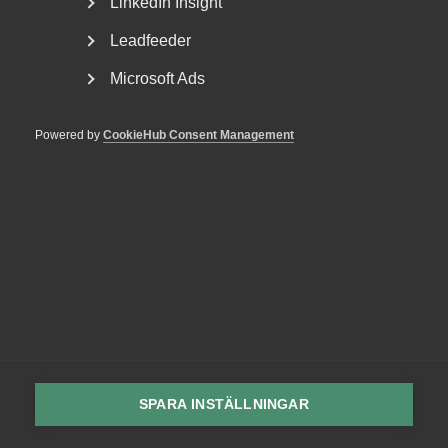
LinkedIn Insight
Rådgivning och hjälp
Mina sidor
Leadfeeder
Kontakta Almega
Microsoft Ads
Powered by
CookieHub Consent Management
Arbetsgivarguiden
hjälper dig att göra rätt
Logga in
Bli medlem
SPARA INSTÄLLNINGAR