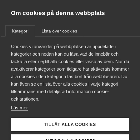
Almega
Förbund
Om cookies på denna webbplats
Almega Tjänste­förbunden
Aktuellt
/
Remisser
Om Almega
Kategori
Lista över cookies
Almega Tjänste­företagen
Aktuellt
Cookies vi använder på webbplatsen är uppdelade i
Almega Utbildning
Rapport från Myndigheten
kategorier och nedan kan du läsa vad de innebär och
för radio och tv om
Innovations­företagen
tacka ja eller nej till alla cookies eller vissa av dem. När du
Medlemskapet
täckningskravet för Sveriges
avaktiverar kategorier som tidigare har aktiverats kommer
Kompetens­företagen
Television AB:s sändningar i
alla cookies i den kategorin tas bort från webbläsaren. Du
Mina sidor
kan även se en lista över alla cookies i varje kategori
Medie­företagen
marknätet
tillsammans med detaljerad information i cookie-
Kontakt
Säkerhets­företagen
deklarationen.
Remiss
Läs mer
Tåg­företagen
Kurser & utbildningar
Vård­företagarna
TILLÅT ALLA COOKIES
Påverkansarbete