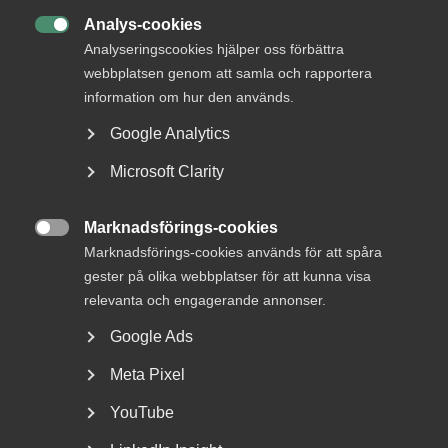
Analys-cookies
+46 8 762 69 50

+46 70 345 69 50
Analyseringscookies hjälper oss förbättra
E-post
webbplatsen genom att samla och rapportera
information om hur den används.
Läs mer
Google Analytics
Microsoft Clarity
Bli en del av framtidens
arbetsliv
Marknadsförings-cookies

Marknadsförings-cookies används för att spåra
Jobb & karriär
gester på olika webbplatser för att kunna visa
Om Almega
relevanta och engagerande annonser.
Bli medlem
Google Ads
Meta Pixel
Rådgivning, hjälp och
kontakt
YouTube