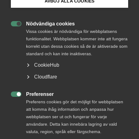
Under bearbetning
AVBÖJ ALLA COOKIES
Bli medlem
Från
Finansdepartementet
Nödvändiga cookies
Svar senast

Logga in på Arbetsgivarguiden
Vissa cookies är nödvändiga för webbplatsens
15 augusti 2016
funktionalitet. Webbplatsen kommer inte att fungera
korrekt utan dessa cookies så de är aktiverade som
Sök på almega.se
standard och kan inte inaktiveras.
Läs remissen
CookieHub
Press
Cloudflare
In English
Bli en del av framtidens
Cookie-inställningar
Preferenser
arbetsliv

Preferens cookies gör det möjligt för webbplatsen
att komma ihåg information och anpassa hur
Jobb & karriär
webbplatsen ser ut och fungerar för varje
Om Almega
användare. Detta kan innebära lagring av vald
valuta, region, språk eller färgschema.
Bli medlem