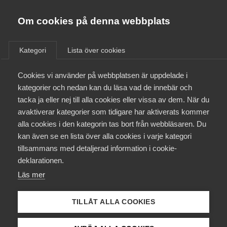
Almega
Förbund
Om cookies på denna webbplats
Almega Tjänste­förbunden
Aktuellt
/
Remisser
Om Almega
Kategori
Lista över cookies
Almega Tjänste­företagen
Aktuellt
Cookies vi använder på webbplatsen är uppdelade i
Almega Utbildning
Promemorian Golv för
kategorier och nedan kan du läsa vad de innebär och
statslåneräntan i
Innovations­företagen
tacka ja eller nej till alla cookies eller vissa av dem. När du
Medlemskapet
skattelagstiftningen
avaktiverar kategorier som tidigare har aktiverats kommer
Kompetens­företagen
alla cookies i den kategorin tas bort från webbläsaren. Du
Mina sidor
kan även se en lista över alla cookies i varje kategori
Medie­företagen
Remiss
tillsammans med detaljerad information i cookie-
Kontakt
Säkerhets­företagen
deklarationen.
Läs mer
Tåg­företagen
Kurser & utbildningar
Vård­företagarna
TILLÅT ALLA COOKIES
Påverkansarbete
Status