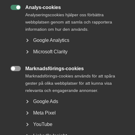
Analys-cookies
Rådgivning, hjälp och

Analyseringscookies hjälper oss förbättra
kontakt
webbplatsen genom att samla och rapportera
information om hur den används.
Rådgivning och hjälp
Google Analytics
Mina sidor
Microsoft Clarity
Kontakta Almega
Marknadsförings-cookies

Arbetsgivarguiden
Marknadsförings-cookies används för att spåra
hjälper dig att göra rätt
gester på olika webbplatser för att kunna visa
relevanta och engagerande annonser.
Logga in
Google Ads
Meta Pixel
Bli medlem
YouTube