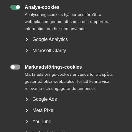
Analys-cookies
Rådgivning, hjälp och

Analyseringscookies hjälper oss förbättra
kontakt
webbplatsen genom att samla och rapportera
information om hur den används.
Rådgivning och hjälp
Google Analytics
Mina sidor
Microsoft Clarity
Kontakta Almega
Marknadsförings-cookies

Arbetsgivarguiden
Marknadsförings-cookies används för att spåra
hjälper dig att göra rätt
gester på olika webbplatser för att kunna visa
relevanta och engagerande annonser.
Logga in
Google Ads
Meta Pixel
Bli medlem
YouTube