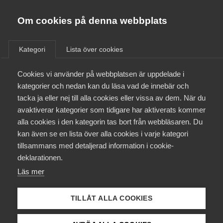
Almega
Förbund
Om cookies på denna webbplats
Almega Tjänste­förbunden
Aktuellt
/
Remisser
Om Almega
Kategori
Lista över cookies
Almega Tjänste­företagen
Aktuellt
Cookies vi använder på webbplatsen är uppdelade i
Almega Utbildning
Promemorian Förbättringar
kategorier och nedan kan du läsa vad de innebär och
av husavdragets
Innovations­företagen
tacka ja eller nej till alla cookies eller vissa av dem. När du
Medlemskapet
fakturamodell
avaktiverar kategorier som tidigare har aktiverats kommer
Kompetens­företagen
alla cookies i den kategorin tas bort från webbläsaren. Du
Mina sidor
kan även se en lista över alla cookies i varje kategori
Medie­företagen
Remiss
tillsammans med detaljerad information i cookie-
Kontakt
Säkerhets­företagen
deklarationen.
Läs mer
Tåg­företagen
Kurser & utbildningar
Vård­företagarna
TILLÅT ALLA COOKIES
Påverkansarbete
Status