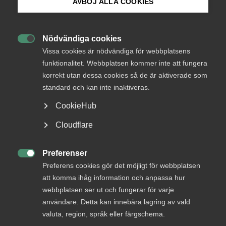
Under bearbetning
AVBÖJ ALLA COOKIES
Bli medlem
Från
Finansdepartementet
Nödvändiga cookies
Svar senast

Logga in på Arbetsgivarguiden
Vissa cookies är nödvändiga för webbplatsens
19 mars 2014
funktionalitet. Webbplatsen kommer inte att fungera
korrekt utan dessa cookies så de är aktiverade som
Sök på almega.se
standard och kan inte inaktiveras.
Läs remissen
CookieHub
Press
Cloudflare
In English
Bli en del av framtidens
Cookie-inställningar
Preferenser
arbetsliv

Preferens cookies gör det möjligt för webbplatsen
att komma ihåg information och anpassa hur
Jobb & karriär
webbplatsen ser ut och fungerar för varje
Om Almega
användare. Detta kan innebära lagring av vald
valuta, region, språk eller färgschema.
Bli medlem