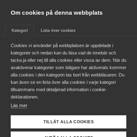
Almega
Förbund
Om cookies på denna webbplats
Almega Tjänste­förbunden
Aktuellt
/
Remisser
Om Almega
Kategori
Lista över cookies
Almega Tjänste­företagen
Aktuellt
Cookies vi använder på webbplatsen är uppdelade i
Almega Utbildning
Intelligenta transportsystem
kategorier och nedan kan du läsa vad de innebär och
på vägtransportområdet
Innovations­företagen
tacka ja eller nej till alla cookies eller vissa av dem. När du
Medlemskapet
avaktiverar kategorier som tidigare har aktiverats kommer
Kompetens­företagen
alla cookies i den kategorin tas bort från webbläsaren. Du
Remiss
Mina sidor
kan även se en lista över alla cookies i varje kategori
Medie­företagen
tillsammans med detaljerad information i cookie-
Kontakt
Säkerhets­företagen
deklarationen.
Läs mer
Tåg­företagen
Kurser & utbildningar
Vård­företagarna
TILLÅT ALLA COOKIES
Status
Påverkansarbete
Under bearbetning