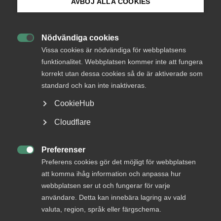
AVBÖJ ALLA COOKIES
Från
Näringsdepartementet
Bli medlem
Svar senast
Nödvändiga cookies
18 januari 2013

Logga in på Arbetsgivarguiden
Vissa cookies är nödvändiga för webbplatsens
funktionalitet. Webbplatsen kommer inte att fungera
korrekt utan dessa cookies så de är aktiverade som
Sök på almega.se
standard och kan inte inaktiveras.
Bli en del av framtidens
arbetsliv
CookieHub
Press
Cloudflare
Jobb & karriär
In English
Om Almega
Cookie-inställningar
Preferenser

Bli medlem
Preferens cookies gör det möjligt för webbplatsen
att komma ihåg information och anpassa hur
webbplatsen ser ut och fungerar för varje
Rådgivning, hjälp och
användare. Detta kan innebära lagring av vald
kontakt
valuta, region, språk eller färgschema.