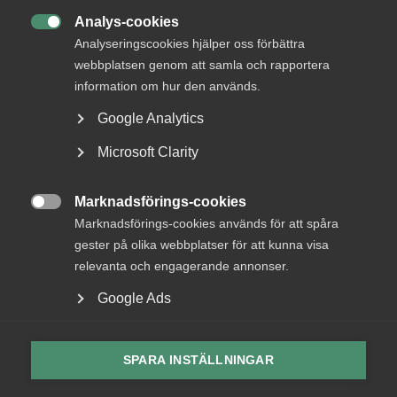
Rådgivning och hjälp
Analys-cookies
Mina sidor

Analyseringscookies hjälper oss förbättra
Kontakta Almega
webbplatsen genom att samla och rapportera
information om hur den används.
Google Analytics
Arbetsgivarguiden
hjälper dig att göra rätt
Microsoft Clarity
Marknadsförings-cookies
Logga in

Marknadsförings-cookies används för att spåra
gester på olika webbplatser för att kunna visa
relevanta och engagerande annonser.
Bli medlem
Google Ads
Meta Pixel
SPARA INSTÄLLNINGAR
YouTube