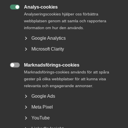
Analys-cookies
Rådgivning, hjälp och

Analyseringscookies hjälper oss förbättra
kontakt
webbplatsen genom att samla och rapportera
information om hur den används.
Rådgivning och hjälp
Google Analytics
Mina sidor
Microsoft Clarity
Kontakta Almega
Marknadsförings-cookies

Arbetsgivarguiden
Marknadsförings-cookies används för att spåra
hjälper dig att göra rätt
gester på olika webbplatser för att kunna visa
relevanta och engagerande annonser.
Logga in
Google Ads
Meta Pixel
Bli medlem
YouTube