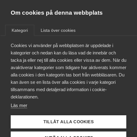
Almega
Förbund
Om cookies på denna webbplats
Almega Tjänste­förbunden
Aktuellt
/
Remisser
Om Almega
Kategori
Lista över cookies
Almega Tjänste­företagen
Aktuellt
Cookies vi använder på webbplatsen är uppdelade i
Almega Utbildning
Hur står det till med den
kategorier och nedan kan du läsa vad de innebär och
personliga integriteten?
Innovations­företagen
tacka ja eller nej till alla cookies eller vissa av dem. När du
Medlemskapet
(SOU 2016:41)
avaktiverar kategorier som tidigare har aktiverats kommer
Kompetens­företagen
alla cookies i den kategorin tas bort från webbläsaren. Du
Mina sidor
kan även se en lista över alla cookies i varje kategori
Medie­företagen
Remiss
tillsammans med detaljerad information i cookie-
Kontakt
Säkerhets­företagen
deklarationen.
Läs mer
Tåg­företagen
Kurser & utbildningar
Vård­företagarna
TILLÅT ALLA COOKIES
Påverkansarbete
Status