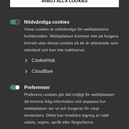
Under bearbetning
AVBÖJ ALLA COOKIES
Bli medlem
Från
Justitiedepartementet
Nödvändiga cookies
Svar senast

Logga in på Arbetsgivarguiden
Vissa cookies är nödvändiga för webbplatsens
15 november 2016
funktionalitet. Webbplatsen kommer inte att fungera
korrekt utan dessa cookies så de är aktiverade som
Sök på almega.se
standard och kan inte inaktiveras.
Läs remissen
CookieHub
Press
Cloudflare
In English
Bli en del av framtidens
Cookie-inställningar
Preferenser
arbetsliv

Preferens cookies gör det möjligt för webbplatsen
att komma ihåg information och anpassa hur
Jobb & karriär
webbplatsen ser ut och fungerar för varje
Om Almega
användare. Detta kan innebära lagring av vald
valuta, region, språk eller färgschema.
Bli medlem